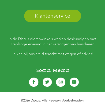
s
s
e
Klantenservice
n
B
o
e
r
In de Discus dierenwinkels werken deskundigen met
d
jarenlange ervaring in het verzorgen van huisdieren.
e
r
Je kan bij ons altijd terecht met vragen of advies!
i
j
B
Social Media
l
o
g
W
i
n
©2026 Discus. Alle Rechten Voorbehouden.
k