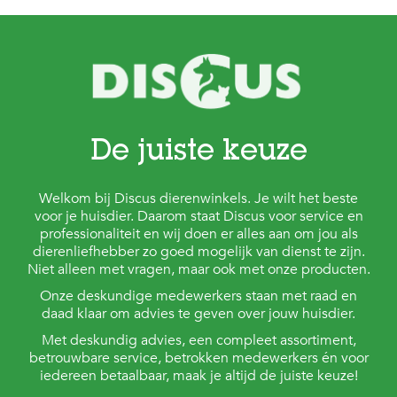
t
e
n
K
n
a
a
g
De juiste keuze
d
i
e
r
Welkom bij Discus dierenwinkels. Je wilt het beste
e
voor je huisdier. Daarom staat Discus voor service en
n
professionaliteit en wij doen er alles aan om jou als
dierenliefhebber zo goed mogelijk van dienst te zijn.
V
Niet alleen met vragen, maar ook met onze producten.
o
Onze deskundige medewerkers staan met raad en
g
e
daad klaar om advies te geven over jouw huisdier.
l
Met deskundig advies, een compleet assortiment,
s
betrouwbare service, betrokken medewerkers én voor
iedereen betaalbaar, maak je altijd de juiste keuze!
V
i