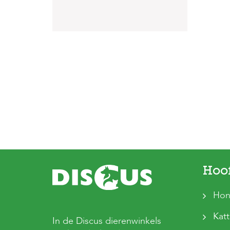
Hoo
Hon
Kat
In de Discus dierenwinkels