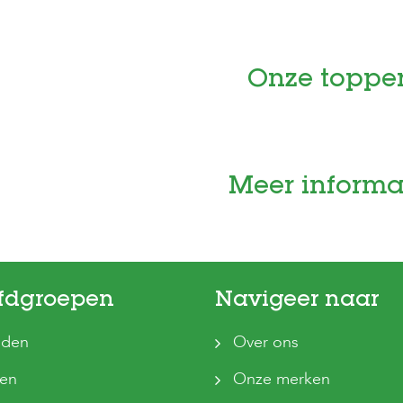
Onze toppe
Meer informa
fdgroepen
Navigeer naar
den
Over ons
ten
Onze merken