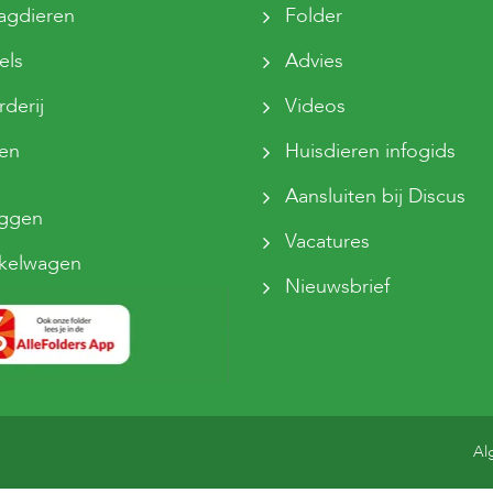
agdieren
Folder
els
Advies
derij
Videos
sen
Huisdieren infogids
Aansluiten bij Discus
oggen
Vacatures
kelwagen
Nieuwsbrief
Al