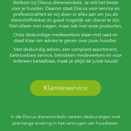
t
Welkom bij Discus dierenwinkels. Je wilt het beste
e
voor je huisdier. Daarom staat Discus voor service en
n
professionaliteit en wij doen er alles aan om jou als
dierenliefhebber zo goed mogelijk van dienst te zijn.
K
Niet alleen met vragen, maar ook met onze producten.
n
a
Onze deskundige medewerkers staan met raad en
a
daad klaar om advies te geven over jouw huisdier.
g
Met deskundig advies, een compleet assortiment,
d
i
betrouwbare service, betrokken medewerkers én voor
e
iedereen betaalbaar, maak je altijd de juiste keuze!
r
e
n
Klantenservice
V
o
g
e
l
s
In de Discus dierenwinkels werken deskundigen met
jarenlange ervaring in het verzorgen van huisdieren.
V
i