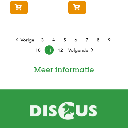
In winkelmandje
In winkelmandje
Vorige
3
4
5
6
7
8
9
10
11
12
Volgende
Meer informatie