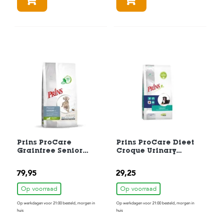
In winkelmandje
In winkelmandje
Prins ProCare
Prins ProCare Dieet
Grainfree Senior
Croque Urinary
Hondenvoer Fit 12kg
Hondenvoer 3 kg
79,95
29,25
Op voorraad
Op voorraad
Op werkdagen voor 21:00 besteld, morgen in
Op werkdagen voor 21:00 besteld, morgen in
huis
huis