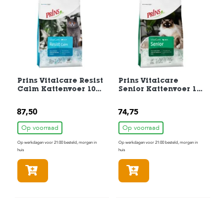
t
e
n
K
n
a
a
g
Prins Vitalcare Resist
Prins Vitalcare
d
Calm Kattenvoer 10
Senior Kattenvoer 10
i
kg
kg
e
r
87,50
74,75
e
n
Op voorraad
Op voorraad
Op werkdagen voor 21:00 besteld, morgen in
Op werkdagen voor 21:00 besteld, morgen in
V
huis
huis
o
g
In winkelmandje
In winkelmandje
e
l
s
V
i