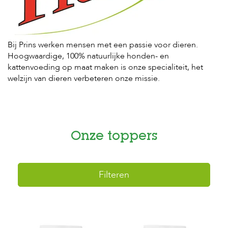
H
o
m
Bij Prins werken mensen met een passie voor dieren.
e
Hoogwaardige, 100% natuurlijke honden- en
kattenvoeding op maat maken is onze specialiteit, het
F
welzijn van dieren verbeteren onze missie.
o
l
d
e
r
Onze toppers
H
o
n
d
e
Filteren
n
K
a
t