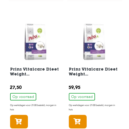
c
e
Prins Vitalcare Dieet
Prins Vitalcare Dieet
Weight
Weight
Reduction&Diabetic
Reduction&Diabetic
Kattenvoer 1,5 kg
Kattenvoer 5 kg
27,50
59,95
Op voorraad
Op voorraad
Op werkdagen voor 21:00 besteld, morgen in
Op werkdagen voor 21:00 besteld, morgen in
huis
huis
In winkelmandje
In winkelmandje