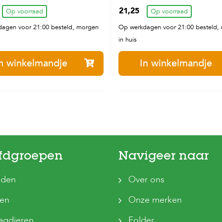
21,25
Op voorraad
Op voorraad
agen voor 21:00 besteld, morgen
Op werkdagen voor 21:00 besteld,
in huis
n winkelmandje
In winkelmandje
fdgroepen
Navigeer naar
den
Over ons
ten
Onze merken
agdieren
Folder