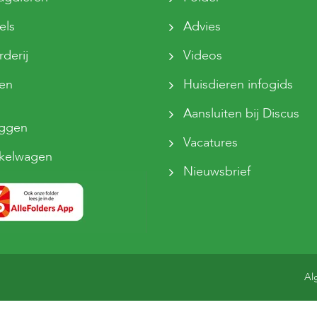
els
Advies
derij
Videos
sen
Huisdieren infogids
Aansluiten bij Discus
oggen
Vacatures
kelwagen
Nieuwsbrief
Al