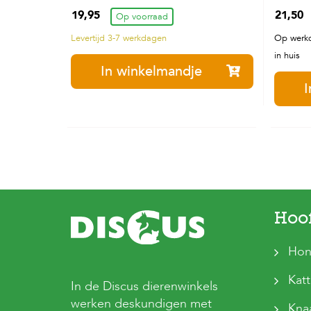
Start Hondenvoer 3 kg
19,95
21,50
Op voorraad
Levertijd 3-7 werkdagen
Op werkd
in huis
In winkelmandje
I
Hoo
Hon
Kat
In de Discus dierenwinkels
werken deskundigen met
Kna