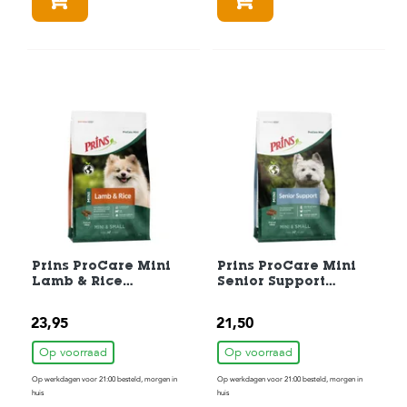
In winkelmandje
In winkelmandje
Prins ProCare Mini
Prins ProCare Mini
Lamb & Rice
Senior Support
Hypoallergic
Hondenvoer 3 kg
Hondenvoer 3 kg
23,95
21,50
Op voorraad
Op voorraad
Op werkdagen voor 21:00 besteld, morgen in
Op werkdagen voor 21:00 besteld, morgen in
huis
huis