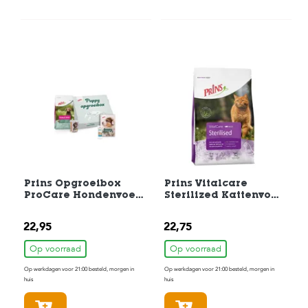
Prins Opgroeibox
Prins Vitalcare
ProCare Hondenvoer
Sterilized Kattenvoer
Puppy & Junior 3kg
1,5 kg
22,95
22,75
Op voorraad
Op voorraad
Op werkdagen voor 21:00 besteld, morgen in
Op werkdagen voor 21:00 besteld, morgen in
huis
huis