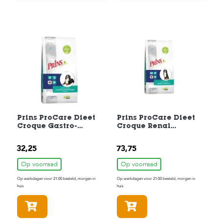
c
e
Prins ProCare Dieet
Prins ProCare Dieet
Croque Gastro-
Croque Renal
Intestinal
Support Hondenvoer
Hondenvoer 3 kg
10 kg
32,25
73,75
Op voorraad
Op voorraad
Op werkdagen voor 21:00 besteld, morgen in
Op werkdagen voor 21:00 besteld, morgen in
huis
huis
In winkelmandje
In winkelmandje