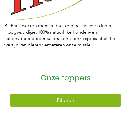
H
o
m
Bij Prins werken mensen met een passie voor dieren.
e
Hoogwaardige, 100% natuurlijke honden- en
kattenvoeding op maat maken is onze specialiteit, het
F
welzijn van dieren verbeteren onze missie.
o
l
d
e
r
Onze toppers
H
o
n
d
e
Filteren
n
K
a
t