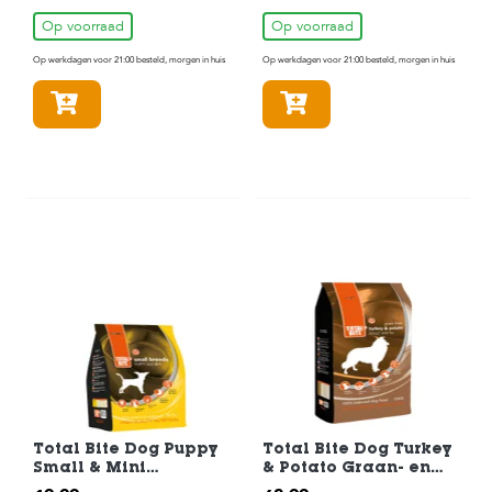
Hondenvoer 3 kg
Op voorraad
Op voorraad
Op werkdagen voor 21:00 besteld, morgen in huis
Op werkdagen voor 21:00 besteld, morgen in huis
In winkelmandje
In winkelmandje
Total Bite Dog Puppy
Total Bite Dog Turkey
Small & Mini
& Potato Graan- en
Hondenvoer 3 kg
Glutenvrij