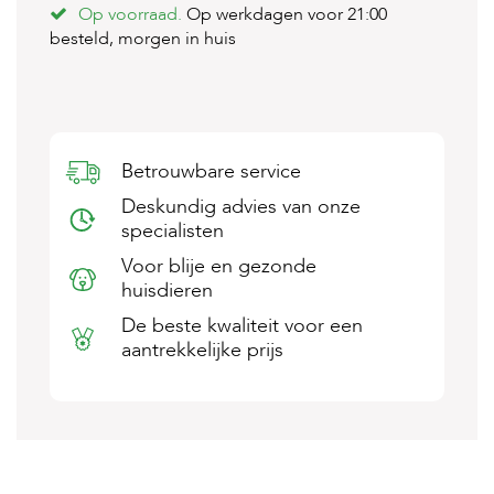
Op voorraad.
Op werkdagen voor 21:00
s
s
besteld, morgen in huis
e
n
B
o
e
Betrouwbare service
r
d
Deskundig advies van onze
e
specialisten
r
i
Voor blije en gezonde
j
huisdieren
B
De beste kwaliteit voor een
l
aantrekkelijke prijs
o
g
W
i
n
k