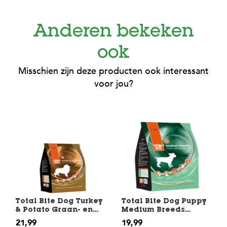
Anderen bekeken
ook
Misschien zijn deze producten ook interessant
voor jou?
Total Bite Dog Turkey
Total Bite Dog Puppy
& Potato Graan- en
Medium Breeds
Glutenvrij
Hondenvoer 3 kg
21,99
19,99