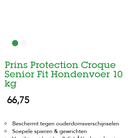
H
o
m
e
F
o
l
d
Prins Protection Croque
e
r
Senior Fit Hondenvoer 10
H
kg
o
n
66,75
d
e
n
K
Beschermt tegen ouderdomsverschijnselen
a
Soepele spieren & gewrichten
t