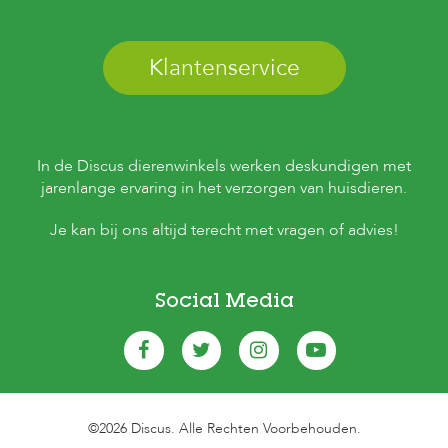
s
s
e
Klantenservice
n
B
o
e
r
In de Discus dierenwinkels werken deskundigen met
d
jarenlange ervaring in het verzorgen van huisdieren.
e
r
Je kan bij ons altijd terecht met vragen of advies!
i
j
B
Social Media
l
o
g
W
i
n
©2026 Discus. Alle Rechten Voorbehouden.
k