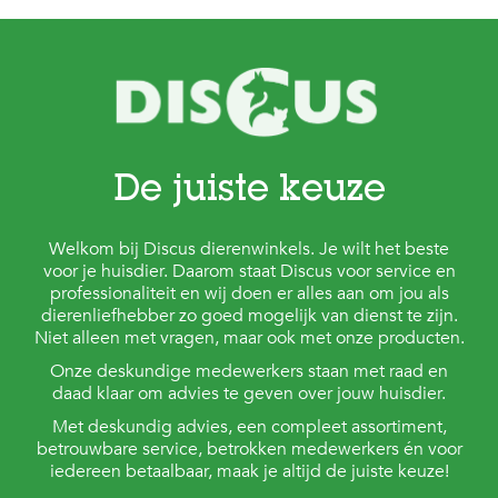
t
e
n
K
n
a
a
g
De juiste keuze
d
i
e
r
Welkom bij Discus dierenwinkels. Je wilt het beste
e
voor je huisdier. Daarom staat Discus voor service en
n
professionaliteit en wij doen er alles aan om jou als
dierenliefhebber zo goed mogelijk van dienst te zijn.
V
Niet alleen met vragen, maar ook met onze producten.
o
Onze deskundige medewerkers staan met raad en
g
e
daad klaar om advies te geven over jouw huisdier.
l
Met deskundig advies, een compleet assortiment,
s
betrouwbare service, betrokken medewerkers én voor
iedereen betaalbaar, maak je altijd de juiste keuze!
V
i