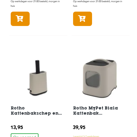
t
Op werkdagen voor 21:00 besteld, morgen in
Op werkdagen voor 21:00 besteld, morgen in
e
huis
huis
n
In winkelmandje
In winkelmandje
K
n
a
a
g
d
i
e
r
e
n
V
o
g
e
Rotho
Rotho MyPet Biala
l
Kattenbakschep en
Kattenbak
s
Houder Cappuchino
51x39,5x44cm
Cappuchino
13,95
39,95
V
i
Levertijd 3-7 werkdagen