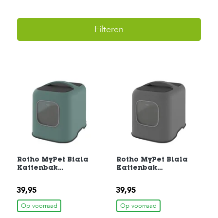
H
Filteren
o
m
e
F
o
l
d
e
r
H
o
n
d
Rotho MyPet Biala
Rotho MyPet Biala
e
Kattenbak
Kattenbak
n
51x39,5x44cm
51x39,5x44cm
Mistletoe groen
Antraciet
39,95
39,95
K
a
Op voorraad
Op voorraad
t