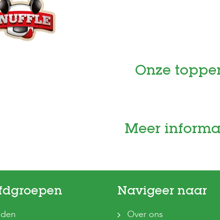
Onze toppe
Meer informa
fdgroepen
Navigeer naar
den
Over ons