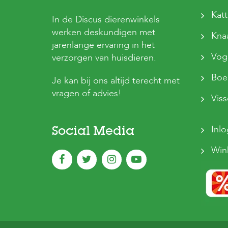
Kat
In de Discus dierenwinkels
werken deskundigen met
Kna
jarenlange ervaring in het
Vog
verzorgen van huisdieren.
Boer
Je kan bij ons altijd terecht met
vragen of advies!
Vis
Inl
Social Media
Win