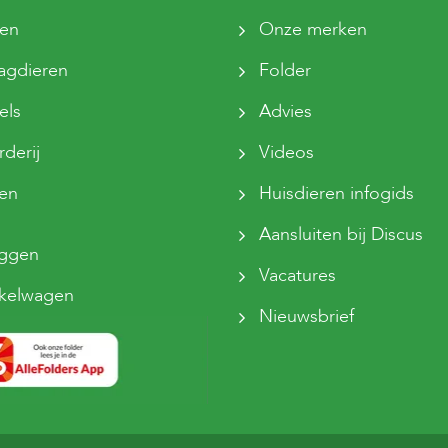
ten
Onze merken
agdieren
Folder
els
Advies
derij
Videos
sen
Huisdieren infogids
Aansluiten bij Discus
oggen
Vacatures
kelwagen
Nieuwsbrief