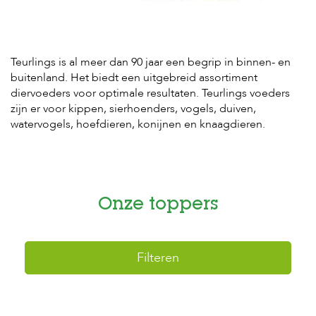
H
o
m
Teurlings is al meer dan 90 jaar een begrip in binnen- en
e
buitenland. Het biedt een uitgebreid assortiment
diervoeders voor optimale resultaten. Teurlings voeders
F
zijn er voor kippen, sierhoenders, vogels, duiven,
o
watervogels, hoefdieren, konijnen en knaagdieren.
l
d
e
r
H
o
Onze toppers
n
d
e
n
Filteren
K
a
t