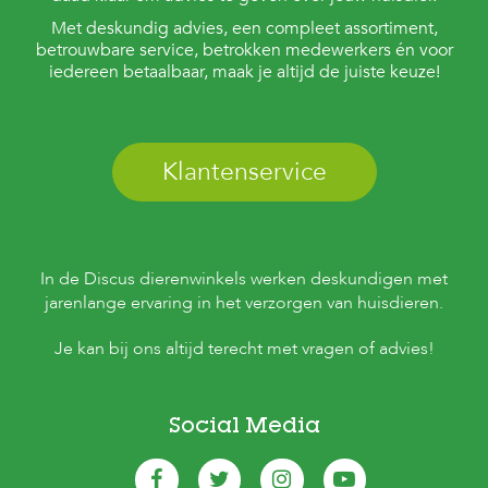
s
Met deskundig advies, een compleet assortiment,
s
betrouwbare service, betrokken medewerkers én voor
e
iedereen betaalbaar, maak je altijd de juiste keuze!
n
B
o
e
Klantenservice
r
d
e
r
i
j
In de Discus dierenwinkels werken deskundigen met
jarenlange ervaring in het verzorgen van huisdieren.
B
l
Je kan bij ons altijd terecht met vragen of advies!
o
g
W
Social Media
i
n
k