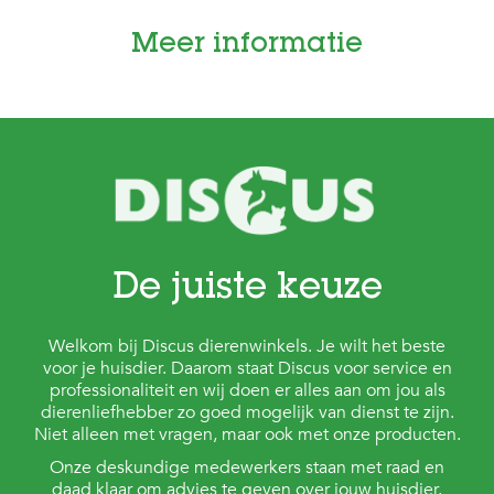
t
e
Meer informatie
n
K
n
a
a
g
d
i
e
r
e
De juiste keuze
n
V
Welkom bij Discus dierenwinkels. Je wilt het beste
o
voor je huisdier. Daarom staat Discus voor service en
g
e
professionaliteit en wij doen er alles aan om jou als
l
dierenliefhebber zo goed mogelijk van dienst te zijn.
s
Niet alleen met vragen, maar ook met onze producten.
Onze deskundige medewerkers staan met raad en
V
daad klaar om advies te geven over jouw huisdier.
i