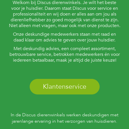
t
Welkom bij Discus dierenwinkels. Je wilt het beste
e
voor je huisdier. Daarom staat Discus voor service en
n
professionaliteit en wij doen er alles aan om jou als
dierenliefhebber zo goed mogelijk van dienst te zijn.
K
Niet alleen met vragen, maar ook met onze producten.
n
a
Onze deskundige medewerkers staan met raad en
a
daad klaar om advies te geven over jouw huisdier.
g
Met deskundig advies, een compleet assortiment,
d
i
betrouwbare service, betrokken medewerkers én voor
e
iedereen betaalbaar, maak je altijd de juiste keuze!
r
e
n
Klantenservice
V
o
g
e
l
s
In de Discus dierenwinkels werken deskundigen met
jarenlange ervaring in het verzorgen van huisdieren.
V
i