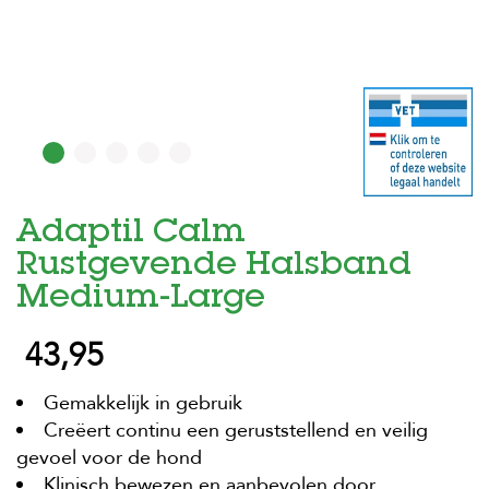
H
o
m
e
F
o
l
d
Adaptil Calm
e
r
Rustgevende Halsband
H
Medium-Large
o
n
43,95
d
e
n
Gemakkelijk in gebruik
Creëert continu een geruststellend en veilig
K
a
gevoel voor de hond
t
Klinisch bewezen en aanbevolen door