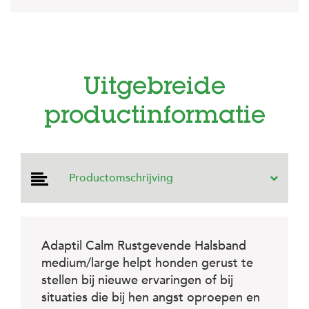
e
l
s
W
e
b
Uitgebreide
s
h
productinformatie
o
p
K
l
Productomschrijving
a
n
t
e
n
Adaptil Calm Rustgevende Halsband
s
e
medium/large helpt honden gerust te
r
stellen bij nieuwe ervaringen of bij
v
i
situaties die bij hen angst oproepen en