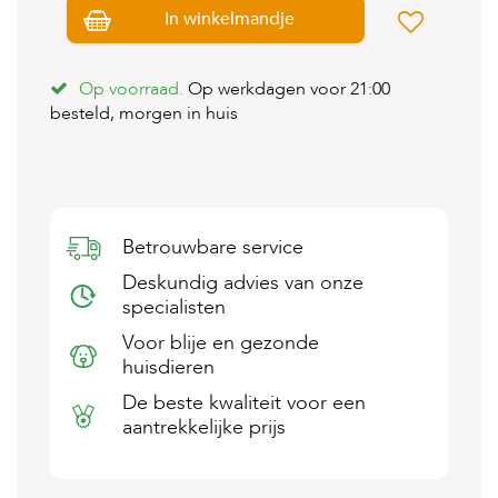
s
In winkelmandje
s
e
n
Op voorraad.
Op werkdagen voor 21:00
besteld, morgen in huis
B
o
e
r
d
e
r
Betrouwbare service
i
j
Deskundig advies van onze
specialisten
B
Voor blije en gezonde
l
o
huisdieren
g
De beste kwaliteit voor een
aantrekkelijke prijs
W
i
n
k