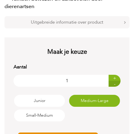
t
dierenartsen
e
n
Uitgebreide informatie over product
K
n
a
a
g
d
Maak je keuze
i
e
r
Aantal
e
n
+
-
V
o
g
Junior
Medium-Large
e
l
Small-Medium
s
V
i