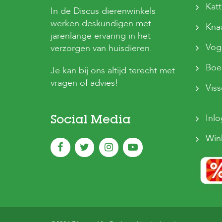
Kat
In de Discus dierenwinkels
werken deskundigen met
Kna
jarenlange ervaring in het
Vog
verzorgen van huisdieren.
Boer
Je kan bij ons altijd terecht met
vragen of advies!
Vis
Inl
Social Media
Win