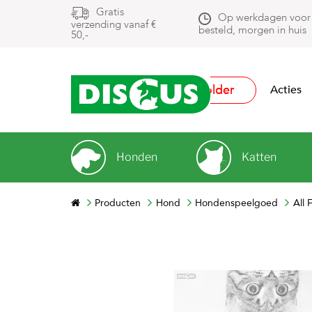
Gratis
Op werkdagen voor
verzending vanaf €
besteld, morgen in huis
50,-
Folder
Acties
Honden
Katten
Producten
Hond
Hondenspeelgoed
All 