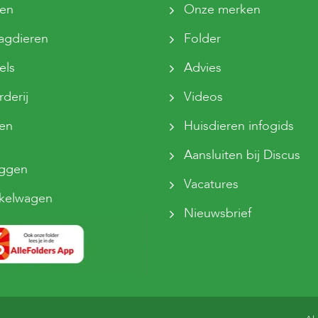
ten
Onze merken
agdieren
Folder
els
Advies
derij
Videos
sen
Huisdieren infogids
Aansluiten bij Discus
oggen
Vacatures
kelwagen
Nieuwsbrief