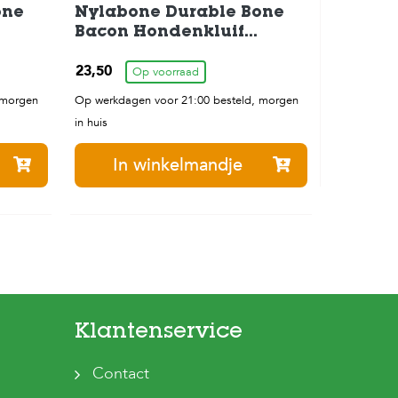
one
Nylabone Durable Bone
Bacon Hondenkluif
t
Hondenspeelgoed tot
23,50
30kg
Op voorraad
 morgen
Op werkdagen voor 21:00 besteld, morgen
in huis
In winkelmandje
Klantenservice
Contact