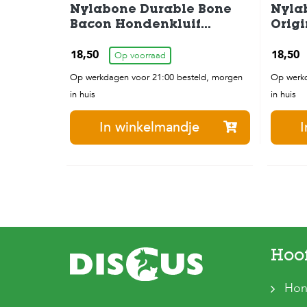
Nylabone Durable Bone
Nyla
Bacon Hondenkluif
Origi
Hondenspeelgoed tot
Hond
18,50
18,50
20kg
Op voorraad
20kg
Op werkdagen voor 21:00 besteld, morgen
Op werkd
in huis
in huis
In winkelmandje
I
Hoo
Hon