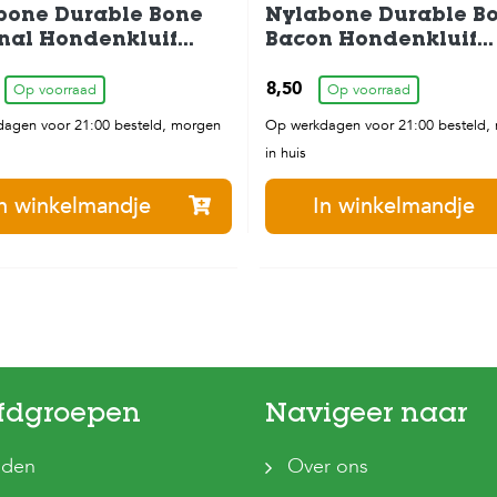
bone Durable Bone
Nylabone Durable B
nal Hondenkluif
Bacon Hondenkluif
enspeelgoed tot
Hondenspeelgoed to
8,50
Op voorraad
11kg
Op voorraad
agen voor 21:00 besteld, morgen
Op werkdagen voor 21:00 besteld,
in huis
n winkelmandje
In winkelmandje
fdgroepen
Navigeer naar
den
Over ons