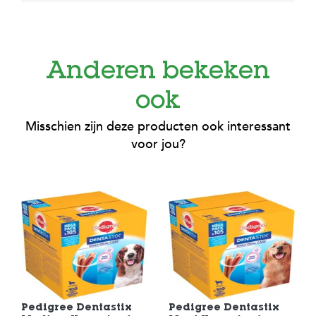
c
e
Anderen bekeken
ook
Misschien zijn deze producten ook interessant
voor jou?
Pedigree Dentastix
Pedigree Dentastix