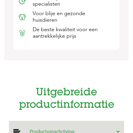
specialisten
s
s
Voor blije en gezonde
e
huisdieren
n
De beste kwaliteit voor een
B
aantrekkelijke prijs
o
e
r
d
e
r
i
j
B
Uitgebreide
l
o
g
productinformatie
W
i
n
k
Productomschrijving