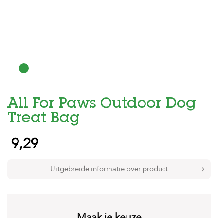
H
o
m
e
F
o
l
d
All For Paws Outdoor Dog
e
r
Treat Bag
H
9,29
o
n
d
e
Uitgebreide informatie over product
n
K
a
t
Maak je keuze