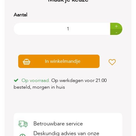
t
e
n
Aantal
K
+
n
-
a
a
g
d
i
In winkelmandje
e
r
e
n
Op voorraad.
Op werkdagen voor 21:00
besteld, morgen in huis
V
o
g
e
l
s
Betrouwbare service
V
Deskundig advies van onze
i