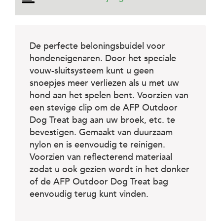
e
l
s
W
De perfecte beloningsbuidel voor
e
hondeneigenaren. Door het speciale
b
s
vouw-sluitsysteem kunt u geen
h
snoepjes meer verliezen als u met uw
o
p
hond aan het spelen bent. Voorzien van
een stevige clip om de AFP Outdoor
K
Dog Treat bag aan uw broek, etc. te
l
a
bevestigen. Gemaakt van duurzaam
n
nylon en is eenvoudig te reinigen.
t
Voorzien van reflecterend materiaal
e
n
zodat u ook gezien wordt in het donker
s
of de AFP Outdoor Dog Treat bag
e
eenvoudig terug kunt vinden.
r
v
i