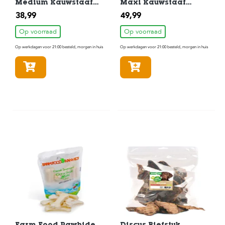
Medium Kauwstaaf
Maxi Kauwstaaf
Gebitsverzorgende
Gebitsverzorgende
38,99
49,99
Hondensnack 105
Hondensnack 105
Stuks
Stuks
Op voorraad
Op voorraad
Op werkdagen voor 21:00 besteld, morgen in huis
Op werkdagen voor 21:00 besteld, morgen in huis
In winkelmandje
In winkelmandje