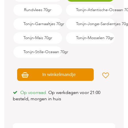
s
s
Rundvlees 70gr
Tonijn-Atlantische-Oceaan 7
e
n
Tonijn-Garnaaltjes 70gr
Tonijn-Jonge-Sardientjes 70g
B
o
Tonijn-Mais 70gr
Tonijn-Mosselen 70gr
e
r
d
Tonijn-Stille-Oceaan 70gr
e
r
i
j
In winkelmandje
B
l
Op voorraad.
Op werkdagen voor 21:00
o
g
besteld, morgen in huis
W
i
n
k