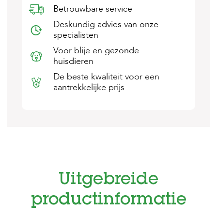
e
Betrouwbare service
l
s
Deskundig advies van onze
specialisten
W
e
Voor blije en gezonde
b
huisdieren
s
h
De beste kwaliteit voor een
o
aantrekkelijke prijs
p
K
l
a
n
t
e
n
s
Uitgebreide
e
r
productinformatie
v
i