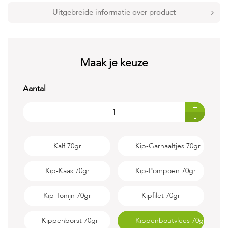
t
e
Uitgebreide informatie over product
n
K
n
a
Maak je keuze
a
g
d
Aantal
i
e
+
r
-
e
n
Kalf 70gr
Kip-Garnaaltjes 70gr
V
o
g
Kip-Kaas 70gr
Kip-Pompoen 70gr
e
l
Kip-Tonijn 70gr
Kipfilet 70gr
s
V
Kippenborst 70gr
Kippenboutvlees 70gr
i