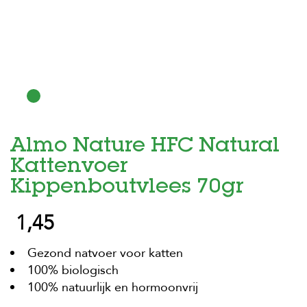
H
o
m
e
F
o
l
d
Almo Nature HFC Natural
e
r
Kattenvoer
H
Kippenboutvlees 70gr
o
n
1,45
d
e
n
Gezond natvoer voor katten
100% biologisch
K
a
100% natuurlijk en hormoonvrij
t