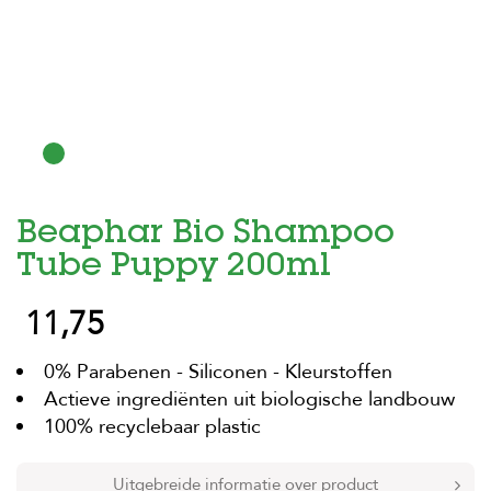
H
o
m
e
F
o
l
d
Beaphar Bio Shampoo
e
r
Tube Puppy 200ml
H
11,75
o
n
d
0% Parabenen - Siliconen - Kleurstoffen
e
n
Actieve ingrediënten uit biologische landbouw
100% recyclebaar plastic
K
a
t
Uitgebreide informatie over product