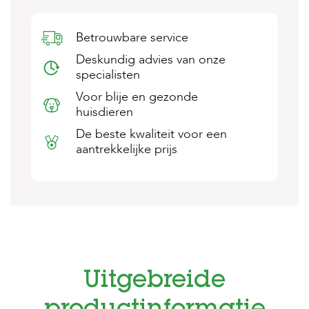
s
s
e
Betrouwbare service
n
Deskundig advies van onze
specialisten
B
o
Voor blije en gezonde
e
huisdieren
r
d
De beste kwaliteit voor een
e
aantrekkelijke prijs
r
i
j
B
l
o
g
W
Uitgebreide
i
n
k