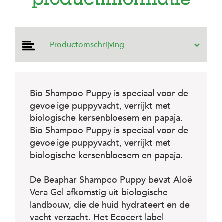
productinformatie
e
l
s
W
Productomschrijving
e
b
s
h
o
Bio Shampoo Puppy is speciaal voor de
p
gevoelige puppyvacht, verrijkt met
K
biologische kersenbloesem en papaja.
l
Bio Shampoo Puppy is speciaal voor de
a
n
gevoelige puppyvacht, verrijkt met
t
biologische kersenbloesem en papaja.
e
n
s
De Beaphar Shampoo Puppy bevat Aloë
e
Vera Gel afkomstig uit biologische
r
v
landbouw, die de huid hydrateert en de
i
vacht verzacht. Het Ecocert label