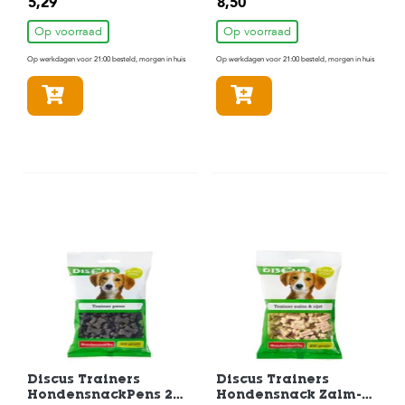
5,29
8,50
Hondenspeelgoed tot
11kg
Op voorraad
Op voorraad
Op werkdagen voor 21:00 besteld, morgen in huis
Op werkdagen voor 21:00 besteld, morgen in huis
In winkelmandje
In winkelmandje
Discus Trainers
Discus Trainers
HondensnackPens 200
Hondensnack Zalm-