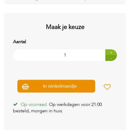
t
e
n
K
Maak je keuze
n
a
a
Aantal
g
d
+
i
-
e
r
e
n
In winkelmandje
V
o
g
e
Op voorraad.
Op werkdagen voor 21:00
l
besteld, morgen in huis
s
V
i