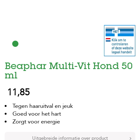
H
o
m
e
F
o
l
d
Beaphar Multi-Vit Hond 50
e
r
ml
H
11,85
o
n
d
Tegen haaruitval en jeuk
e
n
Goed voor het hart
Zorgt voor energie
K
a
t
Uitgebreide informatie over product