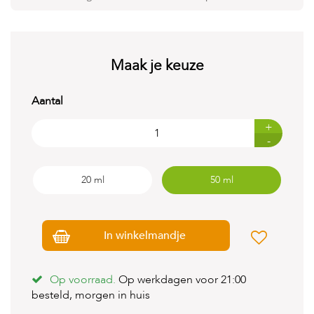
t
e
n
K
Maak je keuze
n
a
a
Aantal
g
d
+
i
-
e
r
e
20 ml
50 ml
n
V
o
g
In winkelmandje
e
l
s
Op voorraad.
Op werkdagen voor 21:00
besteld, morgen in huis
V
i