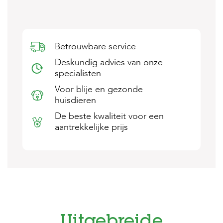
s
s
e
n
Betrouwbare service
B
Deskundig advies van onze
o
e
specialisten
r
Voor blije en gezonde
d
e
huisdieren
r
De beste kwaliteit voor een
i
j
aantrekkelijke prijs
B
l
o
g
W
i
n
k
Uitgebreide