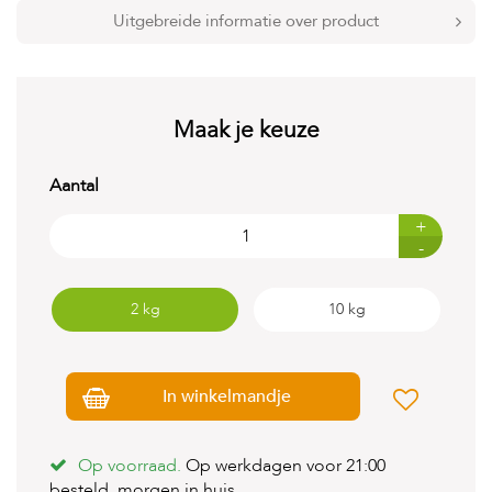
t
Uitgebreide informatie over product
e
n
K
n
Maak je keuze
a
a
g
Aantal
d
i
e
+
r
-
e
n
2 kg
10 kg
V
o
g
e
In winkelmandje
l
s
Op voorraad.
Op werkdagen voor 21:00
V
i
besteld, morgen in huis