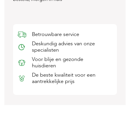
s
s
e
n
B
Betrouwbare service
o
e
Deskundig advies van onze
r
specialisten
d
e
Voor blije en gezonde
r
huisdieren
i
j
De beste kwaliteit voor een
aantrekkelijke prijs
B
l
o
g
W
i
n
k