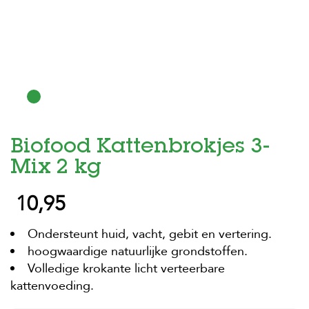
H
o
m
e
F
o
l
d
Biofood Kattenbrokjes 3-
e
r
Mix 2 kg
H
10,95
o
n
d
Ondersteunt huid, vacht, gebit en vertering.
e
n
hoogwaardige natuurlijke grondstoffen.
Volledige krokante licht verteerbare
K
kattenvoeding.
a
t