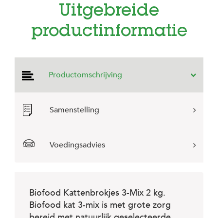
e
Uitgebreide
l
s
productinformatie
W
e
b
s
Productomschrijving
h
o
p
Samenstelling
K
l
a
n
Voedingsadvies
t
e
n
s
e
r
Biofood Kattenbrokjes 3-Mix 2 kg.
v
Biofood kat 3-mix is met grote zorg
i
bereid met natuurlijk geselecteerde