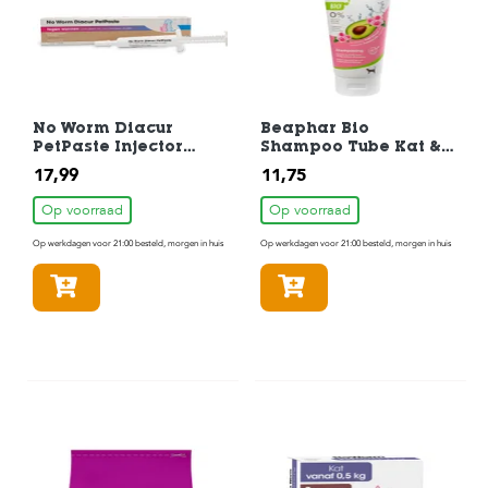
No Worm Diacur
Beaphar Bio
PetPaste Injector
Shampoo Tube Kat &
4,8ml
Kitten 200ml
17,99
11,75
Op voorraad
Op voorraad
Op werkdagen voor 21:00 besteld, morgen in huis
Op werkdagen voor 21:00 besteld, morgen in huis
In winkelmandje
In winkelmandje