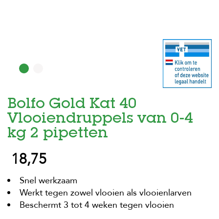
H
o
m
e
F
o
l
d
Bolfo Gold Kat 40
e
r
Vlooiendruppels van 0-4
H
kg 2 pipetten
o
n
18,75
d
e
n
Snel werkzaam
Werkt tegen zowel vlooien als vlooienlarven
K
a
Beschermt 3 tot 4 weken tegen vlooien
t