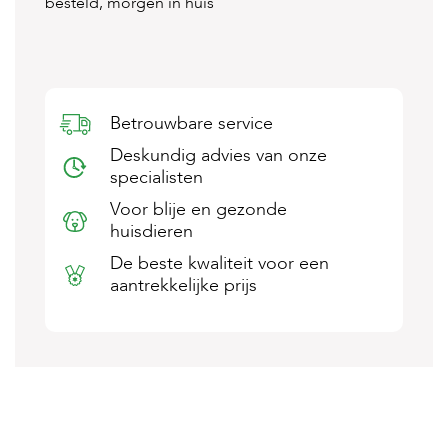
besteld, morgen in huis
s
s
e
n
B
Betrouwbare service
o
e
Deskundig advies van onze
r
specialisten
d
e
Voor blije en gezonde
r
huisdieren
i
j
De beste kwaliteit voor een
aantrekkelijke prijs
B
l
o
g
W
i
n
k