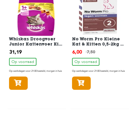
Whiskas Droogvoer
No Worm Pro Kleine
Junior Kattenvoer Kip
Kat & Kitten 0,5-2kg 2
7kg
Tabletten
31,19
6,00
7,50
Op voorraad
Op voorraad
Op werkdagen voor 21:00 besteld, morgen in huis
Op werkdagen voor 21:00 besteld, morgen in huis
In winkelmandje
In winkelmandje