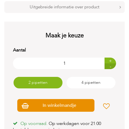
t
e
Uitgebreide informatie over product
n
K
n
a
Maak je keuze
a
g
d
Aantal
i
e
+
r
-
e
n
2 pipetten
4 pipetten
V
o
g
e
In winkelmandje
l
s
V
Op voorraad.
Op werkdagen voor 21:00
i