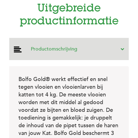
e
Uitgebreide
l
s
productinformatie
W
e
b
s
h
Productomschrijving
o
p
K
l
Bolfo Gold® werkt effectief en snel
a
tegen vlooien en vlooienlarven bij
n
t
katten tot 4 kg. De meeste vlooien
e
worden met dit middel al gedood
n
voordat ze bijten en bloed zuigen. De
s
e
toediening is gemakkelijk: je druppelt
r
de inhoud van de pipet tussen de haren
v
i
van jouw Kat. Bolfo Gold beschermt 3