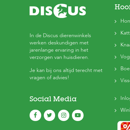
Hoo
Hon
Kat
In de Discus dierenwinkels
werken deskundigen met
Kna
jarenlange ervaring in het
Vog
verzorgen van huisdieren.
Boer
Je kan bij ons altijd terecht met
vragen of advies!
Vis
Inl
Social Media
Win