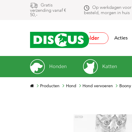
Gratis
Op werkdagen voor
verzending vanaf €
besteld, morgen in huis
50,-
Folder
Acties
Honden
Katten
Producten
Hond
Hond vervoeren
Boony 