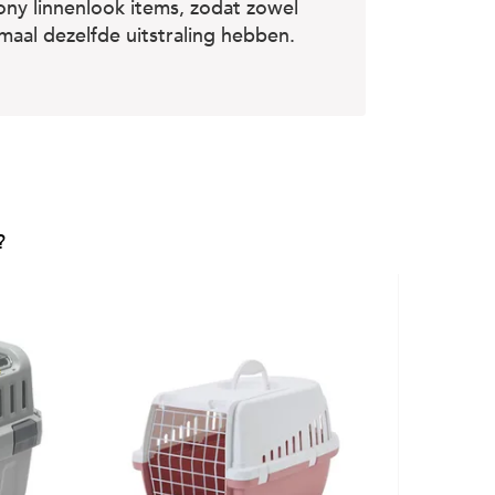
ony linnenlook items, zodat zowel
maal dezelfde uitstraling hebben.
?