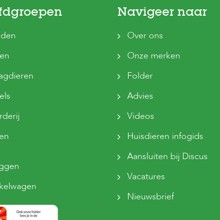
fdgroepen
Navigeer naar
den
Over ons
ten
Onze merken
agdieren
Folder
els
Advies
derij
Videos
sen
Huisdieren infogids
Aansluiten bij Discus
oggen
Vacatures
kelwagen
Nieuwsbrief