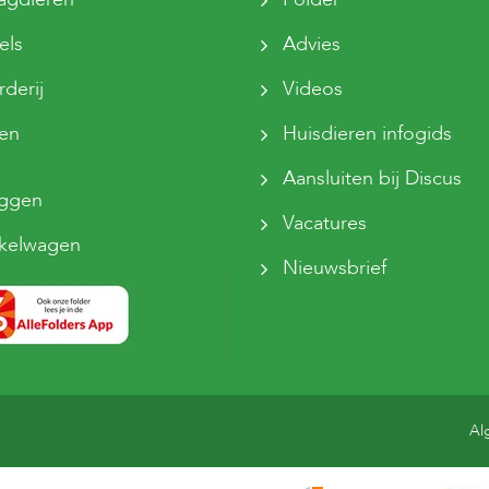
els
Advies
derij
Videos
sen
Huisdieren infogids
Aansluiten bij Discus
oggen
Vacatures
kelwagen
Nieuwsbrief
Al