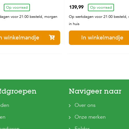
cm
139,99
Op voorraad
Op voorraad
agen voor 21:00 besteld, morgen
Op werkdagen voor 21:00 besteld,
in huis
n winkelmandje
In winkelmandje
fdgroepen
Navigeer naar
den
Over ons
ten
Onze merken
agdieren
Folder