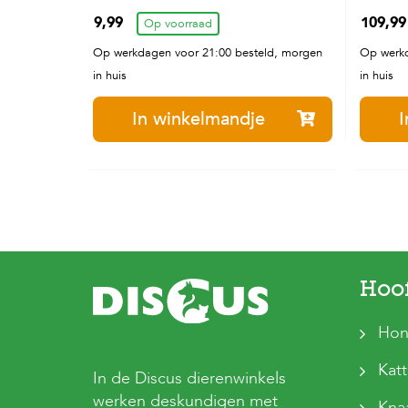
9,99
109,99
Op voorraad
Op werkdagen voor 21:00 besteld, morgen
Op werkd
in huis
in huis
In winkelmandje
I
Hoo
Hon
Kat
In de Discus dierenwinkels
werken deskundigen met
Kna