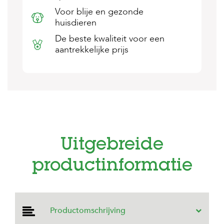
s
Voor blije en gezonde
s
huisdieren
e
n
De beste kwaliteit voor een
aantrekkelijke prijs
B
o
e
r
d
e
r
i
j
Uitgebreide
B
l
productinformatie
o
g
W
i
n
Productomschrijving
k