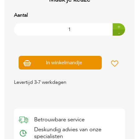
t
e
n
Aantal
K
+
n
-
a
a
g
d
i
In winkelmandje
e
r
e
n
Levertijd 3-7 werkdagen
V
o
g
e
l
Betrouwbare service
s
Deskundig advies van onze
V
specialisten
i