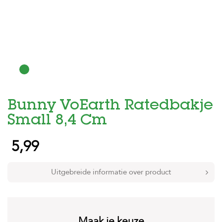
H
o
m
e
F
o
l
d
Bunny VoEarth Ratedbakje
e
r
Small 8,4 Cm
H
5,99
o
n
d
e
Uitgebreide informatie over product
n
K
a
t
Maak je keuze