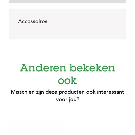
e
l
s
Accessoires
W
e
b
s
h
o
p
Anderen bekeken
K
l
ook
a
n
t
Misschien zijn deze producten ook interessant
e
voor jou?
n
s
e
r
v
i