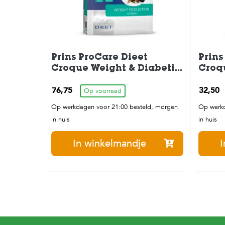
Prins ProCare Dieet
Prins
Croque Weight & Diabetic
Croq
Hondenbrokken 10 kg
Hond
76,75
32,50
Op voorraad
Op werkdagen voor 21:00 besteld, morgen
Op werkd
in huis
in huis
In winkelmandje
I