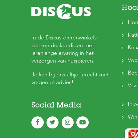
Hoo
Hon
Kat
In de Discus dierenwinkels
werken deskundigen met
Kna
jarenlange ervaring in het
Vog
verzorgen van huisdieren.
Boer
Je kan bij ons altijd terecht met
vragen of advies!
Vis
Inl
Social Media
Win