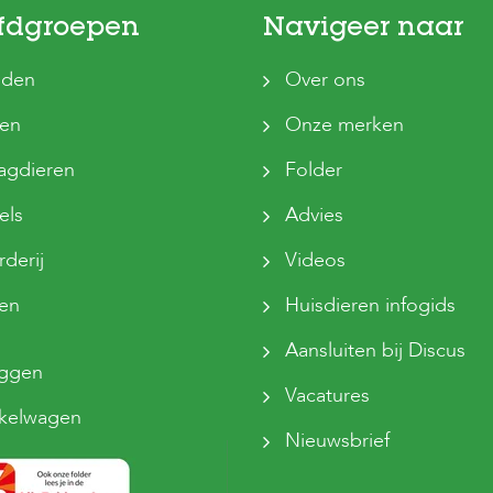
fdgroepen
Navigeer naar
den
Over ons
ten
Onze merken
agdieren
Folder
els
Advies
derij
Videos
sen
Huisdieren infogids
Aansluiten bij Discus
oggen
Vacatures
kelwagen
Nieuwsbrief