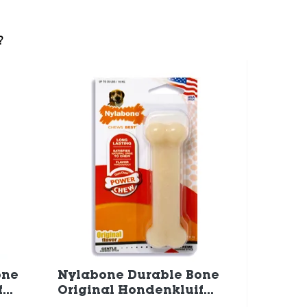
?
one
Nylabone Durable Bone
f
Original Hondenkluif
t
Hondenspeelgoed tot