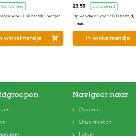
23,50
Op voorraad
30kg
Op voorraad
agen voor 21:00 besteld, morgen
Op werkdagen voor 21:00 besteld,
in huis
n winkelmandje
In winkelmandje
fdgroepen
Navigeer naar
den
Over ons
ten
Onze merken
agdieren
Folder