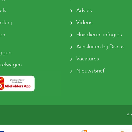
els
Advies
derij
Videos
sen
Huisdieren infogids
Aansluiten bij Discus
oggen
Vacatures
kelwagen
Nieuwsbrief
Al