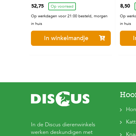
52,75
8,50
Op voorraad
11kg
Op werkdagen voor 21:00 besteld, morgen
Op werkd
in huis
in huis
In winkelmandje
I
Hoo
Hon
Kat
In de Discus dierenwinkels
werken deskundigen met
Kna