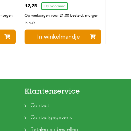
12,25
16kg
Op voorraad
 morgen
Op werkdagen voor 21:00 besteld, morgen
in huis
In winkelmandje
Klantenservice
Contact
Contactgegevens
Betalen en bestellen