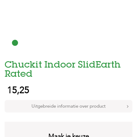
H
o
m
e
F
o
l
d
Chuckit Indoor SlidEarth
e
r
Rated
H
15,25
o
n
d
e
Uitgebreide informatie over product
n
K
a
t
Maak je keuze