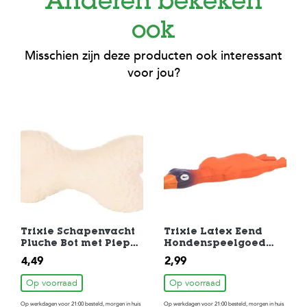
Anderen bekeken
ook
Misschien zijn deze producten ook interessant
voor jou?
Trixie Schapenvacht
Trixie Latex Eend
Pluche Bot met Pieper
Hondenspeelgoed
Hondenspeelgoed
met Geluid 14 cm
4,49
2,99
20cm
Op voorraad
Op voorraad
Op werkdagen voor 21:00 besteld, morgen in huis
Op werkdagen voor 21:00 besteld, morgen in huis