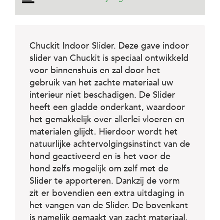
e
l
s
W
Chuckit Indoor Slider. Deze gave indoor
e
slider van Chuckit is speciaal ontwikkeld
b
s
voor binnenshuis en zal door het
h
gebruik van het zachte materiaal uw
o
p
interieur niet beschadigen. De Slider
heeft een gladde onderkant, waardoor
K
het gemakkelijk over allerlei vloeren en
l
a
materialen glijdt. Hierdoor wordt het
n
natuurlijke achtervolgingsinstinct van de
t
hond geactiveerd en is het voor de
e
n
hond zelfs mogelijk om zelf met de
s
Slider te apporteren. Dankzij de vorm
e
zit er bovendien een extra uitdaging in
r
v
het vangen van de Slider. De bovenkant
i
is namelijk gemaakt van zacht materiaal,