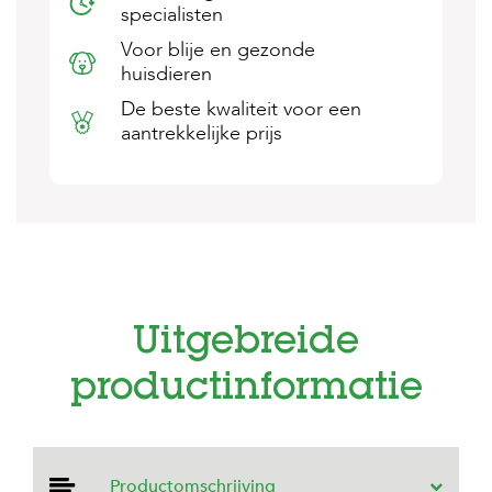
specialisten
s
s
Voor blije en gezonde
e
huisdieren
n
De beste kwaliteit voor een
B
aantrekkelijke prijs
o
e
r
d
e
r
i
j
B
Uitgebreide
l
o
g
productinformatie
W
i
n
k
Productomschrijving