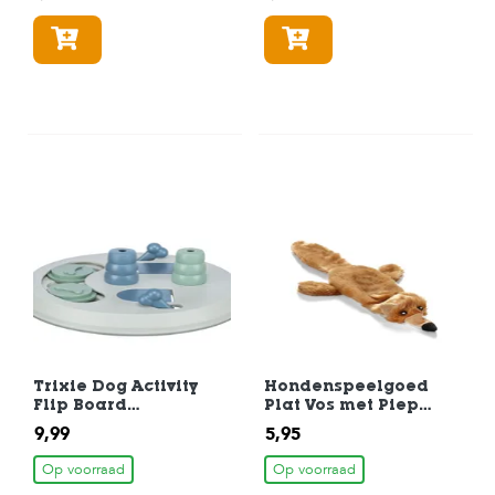
In winkelmandje
In winkelmandje
Trixie Dog Activity
Hondenspeelgoed
Flip Board
Plat Vos met Piep
Hondenspeelgoed 23
35cm Bruin
9,99
5,95
cm
Op voorraad
Op voorraad