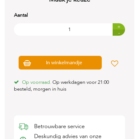
t
e
n
Aantal
K
+
n
-
a
a
g
d
i
In winkelmandje
e
r
e
n
Op voorraad.
Op werkdagen voor 21:00
besteld, morgen in huis
V
o
g
e
l
s
Betrouwbare service
V
Deskundig advies van onze
i