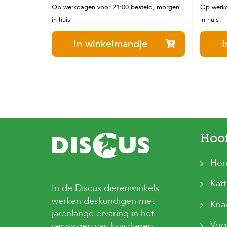
Op werkdagen voor 21:00 besteld, morgen
Op werkd
in huis
in huis
In winkelmandje
I
Hoo
Hon
Kat
In de Discus dierenwinkels
werken deskundigen met
Kna
jarenlange ervaring in het
Vog
verzorgen van huisdieren.