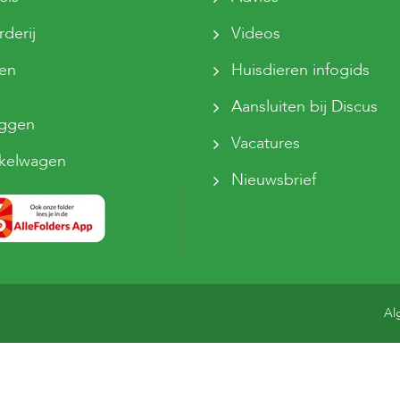
derij
Videos
sen
Huisdieren infogids
Aansluiten bij Discus
oggen
Vacatures
kelwagen
Nieuwsbrief
Al