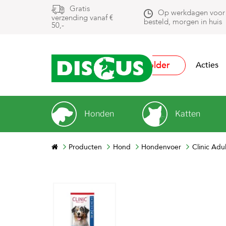
Gratis
Op werkdagen voor
verzending vanaf €
besteld, morgen in huis
50,-
Folder
Acties
Honden
Katten
Producten
Hond
Hondenvoer
Clinic Ad