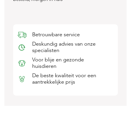
s
s
e
n
B
Betrouwbare service
o
e
Deskundig advies van onze
r
specialisten
d
e
Voor blije en gezonde
r
huisdieren
i
j
De beste kwaliteit voor een
aantrekkelijke prijs
B
l
o
g
W
i
n
k