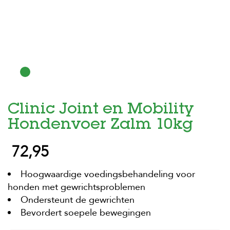
H
o
m
e
F
o
l
d
Clinic Joint en Mobility
e
r
Hondenvoer Zalm 10kg
H
72,95
o
n
d
Hoogwaardige voedingsbehandeling voor
e
n
honden met gewrichtsproblemen
Ondersteunt de gewrichten
K
Bevordert soepele bewegingen
a
t