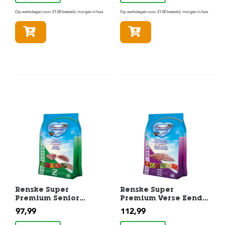
Op werkdagen voor 21:00 besteld, morgen in huis
Op werkdagen voor 21:00 besteld, morgen in huis
In winkelmandje
In winkelmandje
Renske Super
Renske Super
Premium Senior
Premium Verse Eend
Graanvrij Verse
Met Konijn
97,99
112,99
Kalkoen Hondenvoer
Hondenvoer 12 kg
12 kg