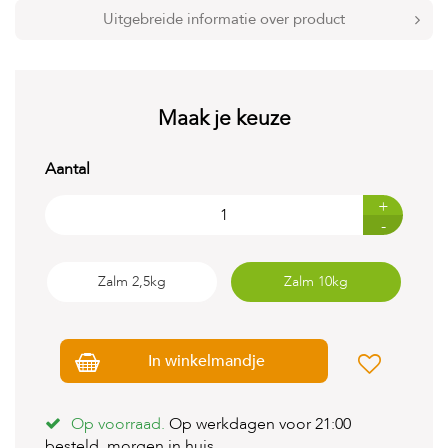
t
Uitgebreide informatie over product
e
n
K
n
Maak je keuze
a
a
g
Aantal
d
i
e
+
r
-
e
n
Zalm 2,5kg
Zalm 10kg
V
o
g
e
In winkelmandje
l
s
Op voorraad.
Op werkdagen voor 21:00
V
i
besteld, morgen in huis