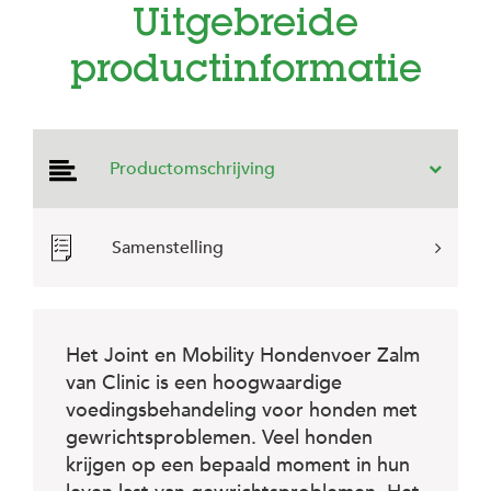
e
Uitgebreide
l
s
productinformatie
W
e
b
s
Productomschrijving
h
o
p
Samenstelling
K
l
a
n
t
e
Het Joint en Mobility Hondenvoer Zalm
n
van Clinic is een hoogwaardige
s
voedingsbehandeling voor honden met
e
r
gewrichtsproblemen. Veel honden
v
krijgen op een bepaald moment in hun
i