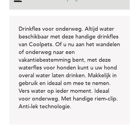
e
l
s
W
Drinkfles voor onderweg. Altijd water
e
beschikbaar met deze handige drinkfles
b
s
van Coolpets. Of u nu aan het wandelen
h
of onderweg naar een
o
p
vakantiebestemming bent, met deze
waterfles voor honden kunt u uw hond
K
overal water laten drinken. Makkelijk in
l
a
gebruik en ideaal om mee te nemen.
n
Vers water op ieder moment. Ideaal
t
voor onderweg. Met handige riem-clip.
e
n
Anti-lek technologie.
s
e
r
v
i