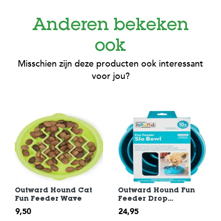
c
e
Anderen bekeken
ook
Misschien zijn deze producten ook interessant
voor jou?
Outward Hound Cat
Outward Hound Fun
Fun Feeder Wave
Feeder Drop
Turquoise Large
9,50
24,95