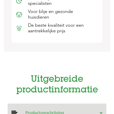
specialisten
s
s
Voor blije en gezonde
e
huisdieren
n
De beste kwaliteit voor een
B
aantrekkelijke prijs
o
e
r
d
e
r
i
j
B
Uitgebreide
l
o
g
productinformatie
W
i
n
k
Productomschrijving