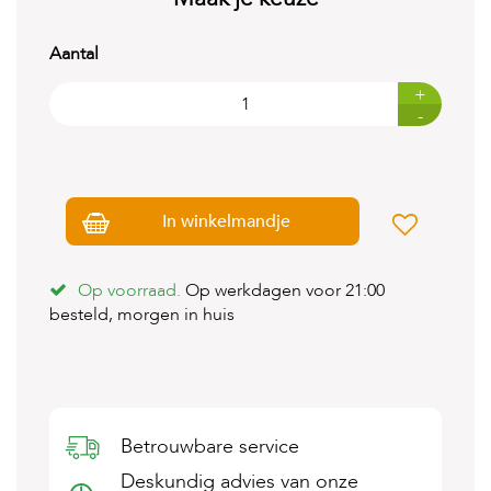
t
e
n
Aantal
K
+
n
-
a
a
g
d
i
In winkelmandje
e
r
e
n
Op voorraad.
Op werkdagen voor 21:00
besteld, morgen in huis
V
o
g
e
l
s
Betrouwbare service
V
Deskundig advies van onze
i