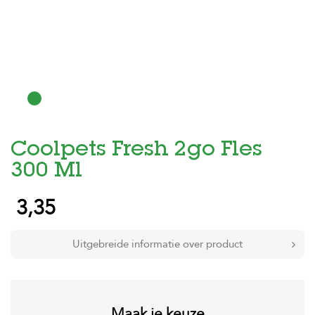
H
o
m
e
F
o
l
d
Coolpets Fresh 2go Fles
e
r
300 Ml
H
3,35
o
n
d
e
Uitgebreide informatie over product
n
K
a
t
Maak je keuze