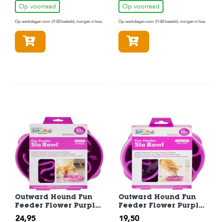
Op voorraad
Op voorraad
Op werkdagen voor 21:00 besteld, morgen in huis
Op werkdagen voor 21:00 besteld, morgen in huis
In winkelmandje
In winkelmandje
Outward Hound Fun
Outward Hound Fun
Feeder Flower Purple
Feeder Flower Purple
Large
Medium
24,95
19,50