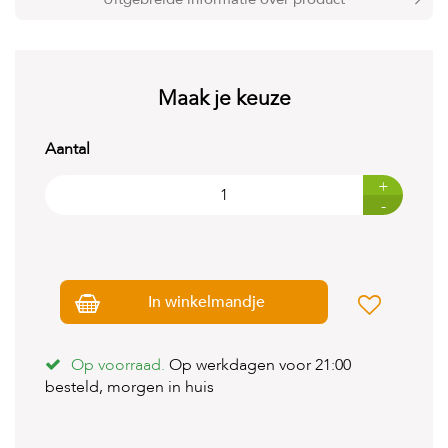
t
e
n
K
Maak je keuze
n
a
a
Aantal
g
d
+
i
e
-
r
e
n
V
In winkelmandje
o
g
e
Op voorraad.
Op werkdagen voor 21:00
l
besteld, morgen in huis
s
V
i