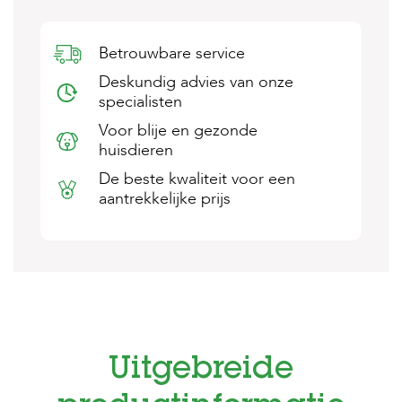
s
s
e
Betrouwbare service
n
Deskundig advies van onze
B
specialisten
o
Voor blije en gezonde
e
r
huisdieren
d
De beste kwaliteit voor een
e
r
aantrekkelijke prijs
i
j
B
l
o
g
W
i
Uitgebreide
n
k