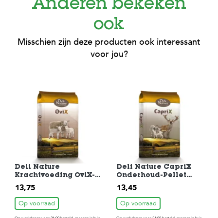
Anderen bekeken
ook
Misschien zijn deze producten ook interessant
voor jou?
Deli Nature
Deli Nature CapriX
Krachtvoeding OviX-
Onderhoud-Pellet
Onderhoud-Pellet
20kg
13,75
13,45
20kg
Op voorraad
Op voorraad