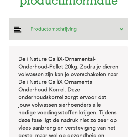
productinformatie
e
l
s
W
Productomschrijving
e
b
s
h
o
p
Deli Nature GalliX-Ornamental-
Onderhoud-Pellet 20kg. Zodra je dieren
K
volwassen zijn kan je overschakelen naar
l
a
Deli Nature GalliX Ornamental
n
Onderhoud Korrel. Deze
t
onderhoudskorrel zorgt ervoor dat
e
n
jouw volwassen sierhoenders alle
s
nodige voedingsstoffen krijgen. Tijdens
e
deze fase ligt de nadruk niet zo zeer op
r
v
vlees aanbreng en versteviging van het
i
gestel maar wel op gezondheid en