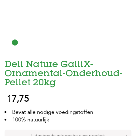
H
o
m
e
F
o
l
d
Deli Nature GalliX-
e
r
Ornamental-Onderhoud-
H
Pellet 20kg
o
n
17,75
d
e
n
Bevat alle nodige voedingstoffen
100% natuurlijk
K
a
t
Uitgebreide informatie over product