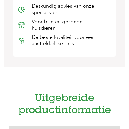
s
Deskundig advies van onze
s
specialisten
e
n
Voor blije en gezonde
huisdieren
B
o
De beste kwaliteit voor een
e
aantrekkelijke prijs
r
d
e
r
i
j
B
l
o
Uitgebreide
g
productinformatie
W
i
n
k