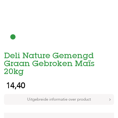
H
o
m
e
F
o
l
d
Deli Nature Gemengd
e
r
Graan Gebroken Maïs
H
20kg
o
n
14,40
d
e
n
Uitgebreide informatie over product
K
a
t