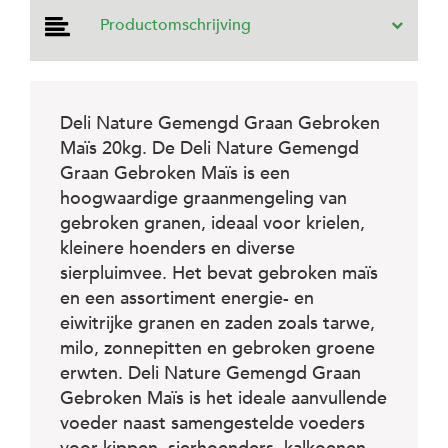
e
Productomschrijving
l
s
W
e
b
Deli Nature Gemengd Graan Gebroken
s
Maïs 20kg. De Deli Nature Gemengd
h
Graan Gebroken Maïs is een
o
p
hoogwaardige graanmengeling van
gebroken granen, ideaal voor krielen,
K
kleinere hoenders en diverse
l
a
sierpluimvee. Het bevat gebroken maïs
n
en een assortiment energie- en
t
e
eiwitrijke granen en zaden zoals tarwe,
n
milo, zonnepitten en gebroken groene
s
erwten. Deli Nature Gemengd Graan
e
r
Gebroken Maïs is het ideale aanvullende
v
voeder naast samengestelde voeders
i