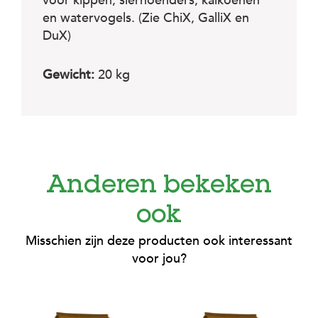
c
voor kippen, sierhoenders, kalkoenen
e
en watervogels. (Zie ChiX, GalliX en
DuX)
Gewicht:
20 kg
Anderen bekeken
ook
Misschien zijn deze producten ook interessant
voor jou?