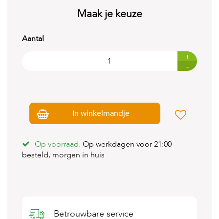
t
e
Maak je keuze
n
Aantal
K
n
a
+
a
-
g
d
i
e
r
In winkelmandje
e
n
Op voorraad.
Op werkdagen voor 21:00
V
o
besteld, morgen in huis
g
e
l
s
V
Betrouwbare service
i