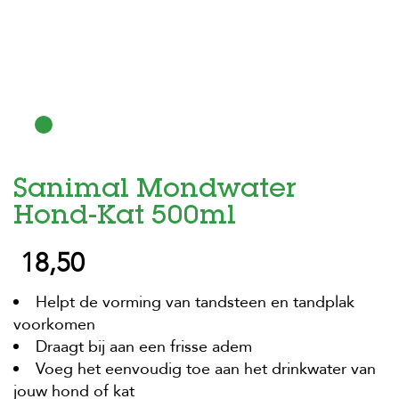
H
o
m
e
F
o
l
d
Sanimal Mondwater
e
r
Hond-Kat 500ml
H
18,50
o
n
d
Helpt de vorming van tandsteen en tandplak
e
n
voorkomen
Draagt bij aan een frisse adem
K
Voeg het eenvoudig toe aan het drinkwater van
a
t
jouw hond of kat