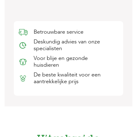
s
s
e
n
Betrouwbare service
B
o
Deskundig advies van onze
e
specialisten
r
d
Voor blije en gezonde
e
huisdieren
r
i
De beste kwaliteit voor een
j
aantrekkelijke prijs
B
l
o
g
W
i
n
k