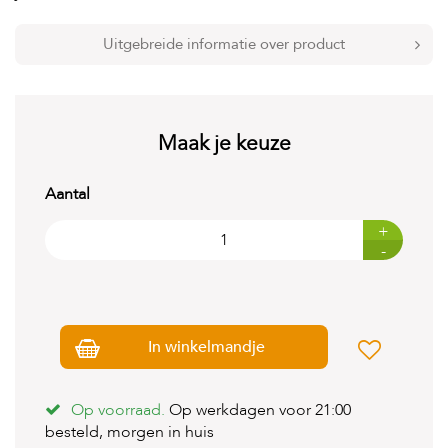
t
e
n
Uitgebreide informatie over product
K
n
a
a
Maak je keuze
g
d
i
Aantal
e
r
+
e
-
n
V
o
g
In winkelmandje
e
l
s
Op voorraad.
Op werkdagen voor 21:00
V
besteld, morgen in huis
i