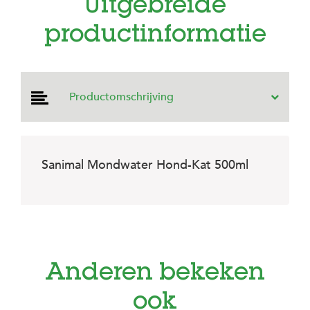
Uitgebreide
e
l
s
productinformatie
W
e
b
s
Productomschrijving
h
o
p
K
Sanimal Mondwater Hond-Kat 500ml
l
a
n
t
e
n
s
e
Anderen bekeken
r
v
i
ook