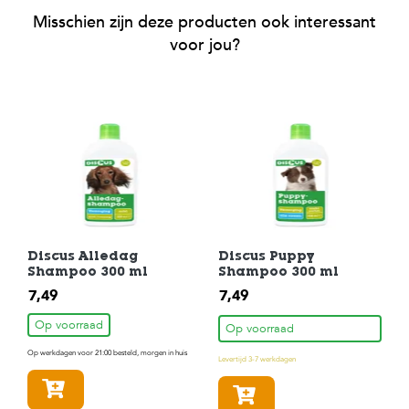
c
e
Misschien zijn deze producten ook interessant
voor jou?
Discus Alledag
Discus Puppy
Shampoo 300 ml
Shampoo 300 ml
7,49
7,49
Op voorraad
Op voorraad
Op werkdagen voor 21:00 besteld, morgen in huis
Levertijd 3-7 werkdagen
In winkelmandje
In winkelmandje