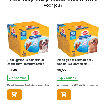
voor jou?
Pedigree Dentastix
Pedigree Dentastix
Medium Kauwstaaf
Maxi Kauwstaaf
Gebitsverzorgende
Gebitsverzorgende
38,99
49,99
Hondensnack 105
Hondensnack 105
Stuks
Stuks
Op voorraad
Op voorraad
Op werkdagen voor 21:00 besteld, morgen in huis
Op werkdagen voor 21:00 besteld, morgen in huis
In winkelmandje
In winkelmandje