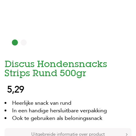
H
o
m
e
F
o
l
d
Discus Hondensnacks
e
r
Strips Rund 500gr
H
5,29
o
n
d
Heerlijke snack van rund
e
n
In een handige hersluitbare verpakking
Ook te gebruiken als beloningssnack
K
a
t
Uitgebreide informatie over product