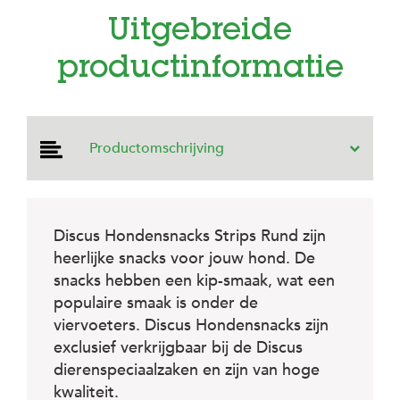
e
l
Uitgebreide
s
productinformatie
W
e
b
s
h
Productomschrijving
o
p
K
l
Discus Hondensnacks Strips Rund zijn
a
n
heerlijke snacks voor jouw hond. De
t
snacks hebben een kip-smaak, wat een
e
populaire smaak is onder de
n
s
viervoeters. Discus Hondensnacks zijn
e
exclusief verkrijgbaar bij de Discus
r
v
dierenspeciaalzaken en zijn van hoge
i
kwaliteit.