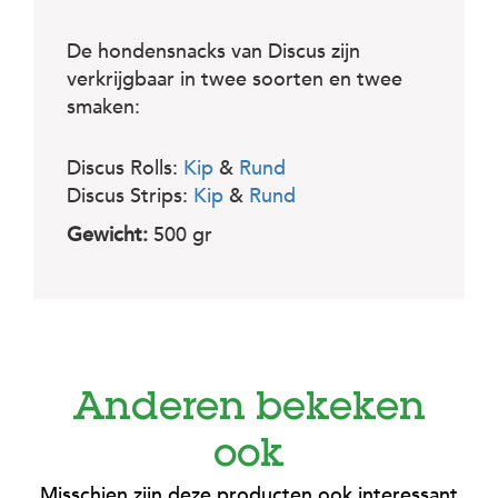
c
e
De hondensnacks van Discus zijn
verkrijgbaar in twee soorten en twee
smaken:
Discus Rolls:
Kip
&
Rund
Discus Strips:
Kip
&
Rund
Gewicht:
500 gr
Anderen bekeken
ook
Misschien zijn deze producten ook interessant