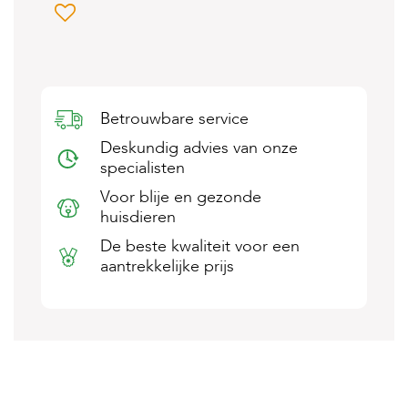
s
s
e
n
B
o
Betrouwbare service
e
Deskundig advies van onze
r
d
specialisten
e
Voor blije en gezonde
r
i
huisdieren
j
De beste kwaliteit voor een
aantrekkelijke prijs
B
l
o
g
W
i
n
k