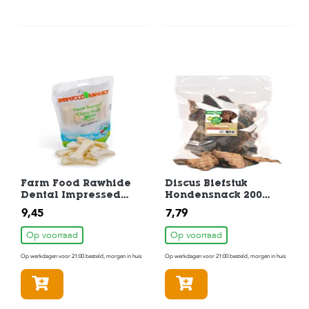
Farm Food Rawhide
Discus Biefstuk
Dental Impressed
Hondensnack 200
Kauwbot Mini 7 stuks
gram
9,45
7,79
Op voorraad
Op voorraad
Op werkdagen voor 21:00 besteld, morgen in huis
Op werkdagen voor 21:00 besteld, morgen in huis
In winkelmandje
In winkelmandje