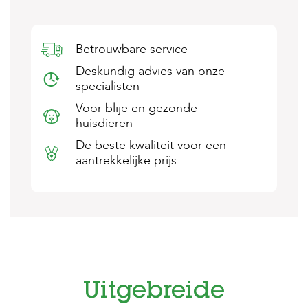
s
s
e
n
Betrouwbare service
Deskundig advies van onze
B
specialisten
o
e
Voor blije en gezonde
r
huisdieren
d
e
De beste kwaliteit voor een
r
aantrekkelijke prijs
i
j
B
l
o
g
W
i
Uitgebreide
n
k