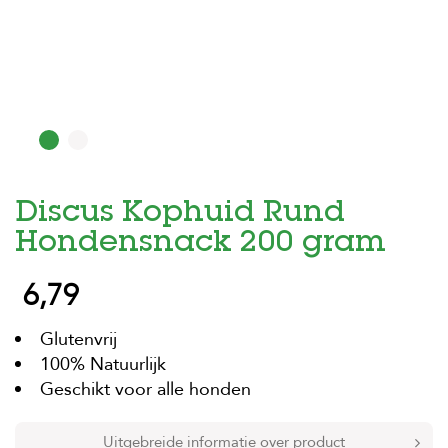
H
o
m
e
F
o
l
d
Discus Kophuid Rund
e
r
Hondensnack 200 gram
H
6,79
o
n
d
Glutenvrij
e
n
100% Natuurlijk
Geschikt voor alle honden
K
a
t
Uitgebreide informatie over product