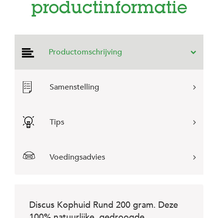
e
productinformatie
l
s
W
e
Productomschrijving
b
s
h
o
Samenstelling
p
K
l
Tips
a
n
t
e
Voedingsadvies
n
s
e
r
v
Discus Kophuid Rund 200 gram. Deze
i
100% natuurlijke, gedroogde