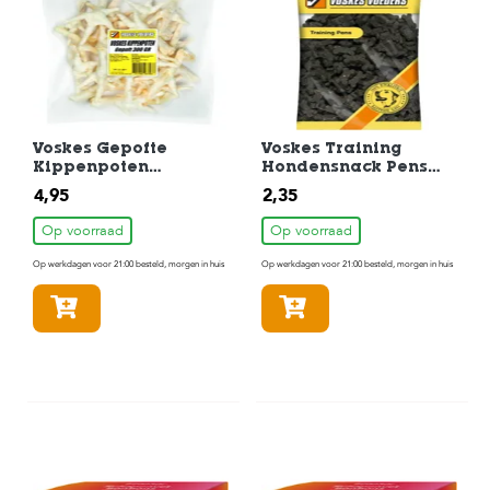
c
e
Voskes Gepofte
Voskes Training
Kippenpoten
Hondensnack Pens
Hondensnack 300 gr
200gr
4,95
2,35
Op voorraad
Op voorraad
Op werkdagen voor 21:00 besteld, morgen in huis
Op werkdagen voor 21:00 besteld, morgen in huis
In winkelmandje
In winkelmandje