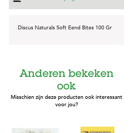
e
l
s
W
Discus Naturals Soft Eend Bites 100 Gr
e
b
s
h
o
p
K
Anderen bekeken
l
a
n
ook
t
e
Misschien zijn deze producten ook interessant
n
voor jou?
s
e
r
v
i