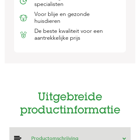
specialisten
s
s
Voor blije en gezonde
e
huisdieren
n
De beste kwaliteit voor een
B
aantrekkelijke prijs
o
e
r
d
e
r
i
j
B
Uitgebreide
l
o
g
productinformatie
W
i
n
k
Productomschrijving