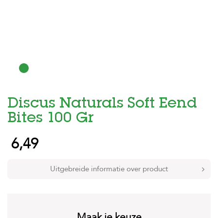
H
o
m
e
F
o
l
d
Discus Naturals Soft Eend
e
r
Bites 100 Gr
H
6,49
o
n
d
e
Uitgebreide informatie over product
n
K
a
t
Maak je keuze