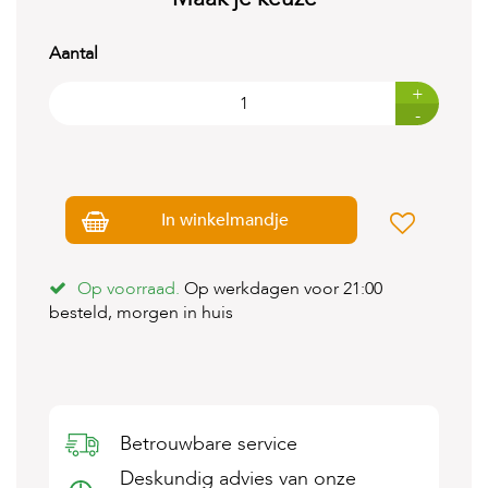
t
e
n
Aantal
K
+
n
-
a
a
g
d
i
In winkelmandje
e
r
e
n
Op voorraad.
Op werkdagen voor 21:00
besteld, morgen in huis
V
o
g
e
l
s
Betrouwbare service
V
Deskundig advies van onze
i