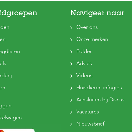
fdgroepen
Navigeer naar
den
Over ons
ten
Onze merken
agdieren
Folder
els
Advies
derij
Videos
sen
Huisdieren infogids
Aansluiten bij Discus
oggen
Vacatures
kelwagen
Nieuwsbrief