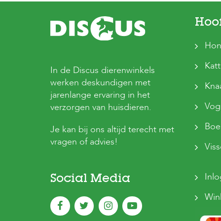
Hoo
Hon
Kat
In de Discus dierenwinkels
werken deskundigen met
Kna
jarenlange ervaring in het
Vog
verzorgen van huisdieren.
Boer
Je kan bij ons altijd terecht met
vragen of advies!
Vis
Inl
Social Media
Win