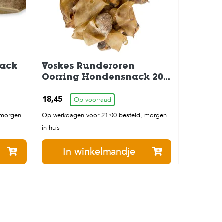
nack
Voskes Runderoren
Oorring Hondensnack 20
st
18,45
Op voorraad
 morgen
Op werkdagen voor 21:00 besteld, morgen
in huis
In winkelmandje