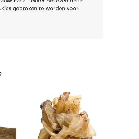
e kauwsnack. Lekker om even op te
stukjes gebroken te worden voor
?