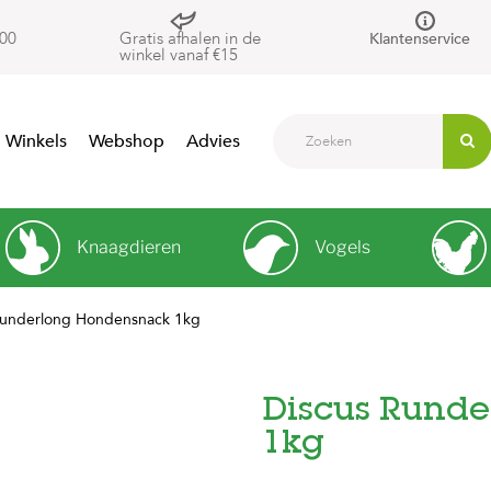
00
Gratis afhalen in de
Klantenservice
winkel vanaf €15
Winkels
Webshop
Advies
Knaagdieren
Vogels
Runderlong Hondensnack 1kg
Discus Rund
1kg