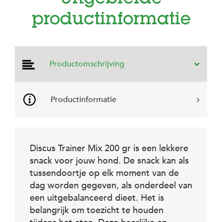
e
l
productinformatie
s
W
e
b
Productomschrijving
s
h
o
p
Productinformatie
K
l
a
n
Discus Trainer Mix 200 gr is een lekkere
t
e
snack voor jouw hond. De snack kan als
n
tussendoortje op elk moment van de
s
dag worden gegeven, als onderdeel van
e
r
een uitgebalanceerd dieet. Het is
v
belangrijk om toezicht te houden
i