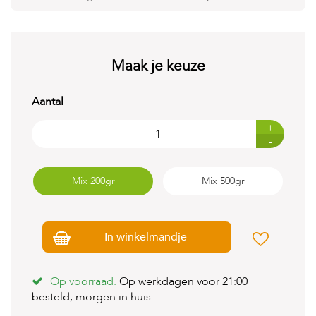
t
e
n
K
Maak je keuze
n
a
a
Aantal
g
d
+
i
-
e
r
e
Mix 200gr
Mix 500gr
n
V
o
g
In winkelmandje
e
l
s
Op voorraad.
Op werkdagen voor 21:00
besteld, morgen in huis
V
i