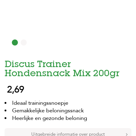
H
o
m
e
F
o
l
d
Discus Trainer
e
r
Hondensnack Mix 200gr
H
2,69
o
n
d
Ideaal trainingssnoepje
e
n
Gemakkelijke beloningssnack
Heerlijke en gezonde beloning
K
a
t
Uitgebreide informatie over product