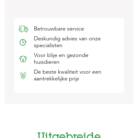
s
s
e
n
Betrouwbare service
B
Deskundig advies van onze
o
e
specialisten
r
Voor blije en gezonde
d
e
huisdieren
r
De beste kwaliteit voor een
i
j
aantrekkelijke prijs
B
l
o
g
W
i
n
k
Uitgebreide