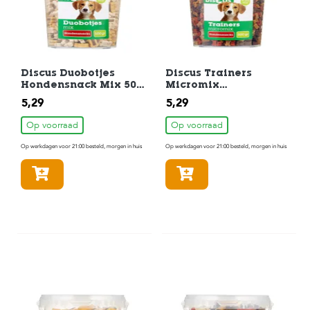
Discus Duobotjes
Discus Trainers
Hondensnack Mix 500
Micromix
gr
Hondensnack 500 gr
5,29
5,29
Op voorraad
Op voorraad
Op werkdagen voor 21:00 besteld, morgen in huis
Op werkdagen voor 21:00 besteld, morgen in huis
In winkelmandje
In winkelmandje