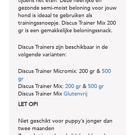
c
tijdens het eten. Deze heerlijke en
e
gezonde semi-moist beloning voor jouw
hond is ideaal te gebruiken als
trainingssnoepje. Discus Trainer Mix 200
gr is een gemakkelijke beloningssnack.
Discus Trainers zijn beschikbaar in de
volgende varianten:
Discus Trainer Micromix: 200 gr &
500
gr
Discus Trainer Mix:
200 gr
&
500 gr
Discus Trainer Mix
Glutenvrij
LET OP!
Niet geschikt voor puppy’s jonger dan
twee maanden