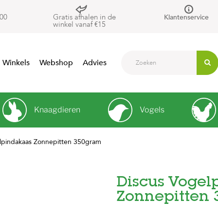
00
Gratis afhalen in de
Klantenservice
winkel vanaf €15
Winkels
Webshop
Advies
Knaagdieren
Vogels
lpindakaas Zonnepitten 350gram
Discus Vogel
Zonnepitten