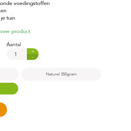
zonde voedingstoffen
oen
je tuin
 over product
Aantal
+
-
Naturel 350gram