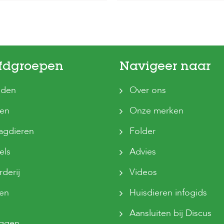
fdgroepen
Navigeer naar
den
Over ons
ten
Onze merken
agdieren
Folder
els
Advies
derij
Videos
sen
Huisdieren infogids
Aansluiten bij Discus
oggen