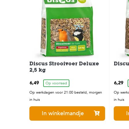
Discus Strooivoer Deluxe
Discu
2,5 kg
6,49
6,29
Op voorraad
Op werkdagen voor 21:00 besteld, morgen
Op werkd
in huis
in huis
In winkelmandje
I