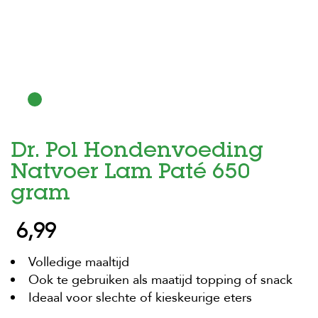
H
o
m
e
F
o
l
d
Dr. Pol Hondenvoeding
e
r
Natvoer Lam Paté 650
H
gram
o
n
6,99
d
e
n
Volledige maaltijd
Ook te gebruiken als maatijd topping of snack
K
a
Ideaal voor slechte of kieskeurige eters
t