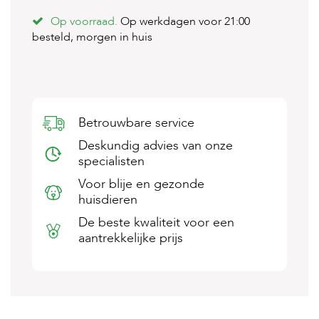
s
Op voorraad.
Op werkdagen voor 21:00
s
e
besteld, morgen in huis
n
B
o
e
r
Betrouwbare service
d
e
Deskundig advies van onze
r
specialisten
i
j
Voor blije en gezonde
huisdieren
B
l
De beste kwaliteit voor een
o
aantrekkelijke prijs
g
W
i
n
k