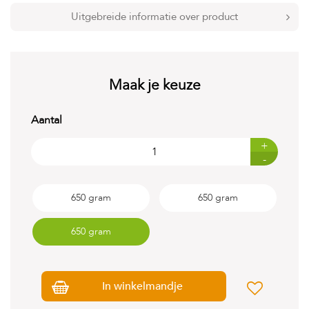
t
e
Uitgebreide informatie over product
n
K
n
a
Maak je keuze
a
g
d
Aantal
i
e
+
r
-
e
n
650 gram
650 gram
V
o
g
650 gram
e
l
s
In winkelmandje
V
i