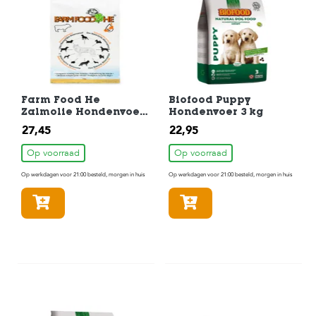
Farm Food He
Biofood Puppy
Zalmolie Hondenvoer
Hondenvoer 3 kg
4 kg
27,45
22,95
Op voorraad
Op voorraad
Op werkdagen voor 21:00 besteld, morgen in huis
Op werkdagen voor 21:00 besteld, morgen in huis
In winkelmandje
In winkelmandje