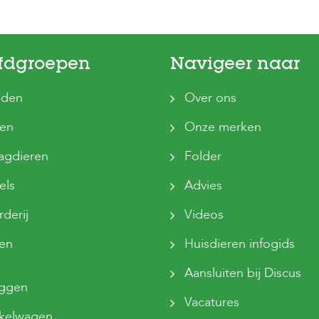
fdgroepen
Navigeer naar
den
Over ons
ten
Onze merken
agdieren
Folder
els
Advies
derij
Videos
sen
Huisdieren infogids
Aansluiten bij Discus
oggen
Vacatures
kelwagen