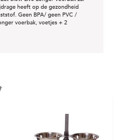
jdrage heeft op de gezondheid
nststof. Geen BPA/ geen PVC /
onger voerbak, voetjes + 2
?