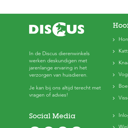
Hoo
Hon
Kat
In de Discus dierenwinkels
werken deskundigen met
Kna
jarenlange ervaring in het
Vog
verzorgen van huisdieren.
Boer
Je kan bij ons altijd terecht met
vragen of advies!
Vis
Inl
Social Media
Win