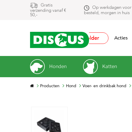
Gratis
Op werkdagen voor
verzending vanaf €
besteld, morgen in huis
50,-
Folder
Acties
Honden
Katten
Producten
Hond
Voer- en drinkbak hond