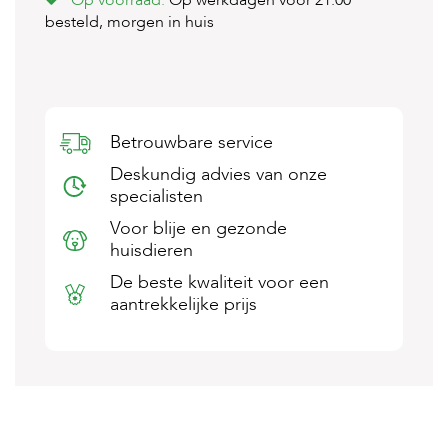
Op voorraad.
Op werkdagen voor 21:00
s
besteld, morgen in huis
s
e
n
B
o
Betrouwbare service
e
r
Deskundig advies van onze
d
specialisten
e
r
Voor blije en gezonde
i
huisdieren
j
De beste kwaliteit voor een
B
aantrekkelijke prijs
l
o
g
W
i
n
k