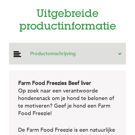
e
l
Uitgebreide
s
W
productinformatie
e
b
s
h
o
Productomschrijving
p
K
l
a
Farm Food Freezies Beef liver
n
Op zoek naar een verantwoorde
t
e
hondensnack om je hond te belonen of
n
te motiveren? Geef je hond een Farm
s
e
Food Freezie!
r
v
i
De Farm Food Freezie is een natuurlijke