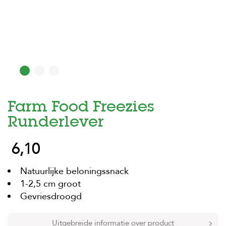
H
o
m
e
F
o
l
d
Farm Food Freezies
e
r
Runderlever
H
6,10
o
n
d
Natuurlijke beloningssnack
e
n
1-2,5 cm groot
Gevriesdroogd
K
a
t
Uitgebreide informatie over product