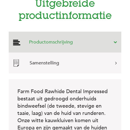
e
Uitgebreide
l
s
productinformatie
W
e
b
s
Productomschrijving
h
o
p
Samenstelling
K
l
a
n
t
Farm Food Rawhide Dental Impressed
e
n
bestaat uit gedroogd onderhuids
s
bindweefsel (de tweede, stevige en
e
taaie, laag) van de huid van runderen.
r
v
Onze witte kauwkluiven komen uit
i
Europa en zijn gemaakt van de huiden