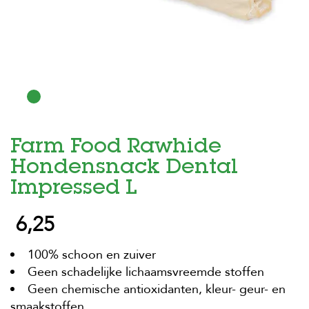
H
o
m
e
F
o
l
d
Farm Food Rawhide
e
r
Hondensnack Dental
H
Impressed L
o
n
6,25
d
e
n
100% schoon en zuiver
Geen schadelijke lichaamsvreemde stoffen
K
a
Geen chemische antioxidanten, kleur- geur- en
t
smaakstoffen