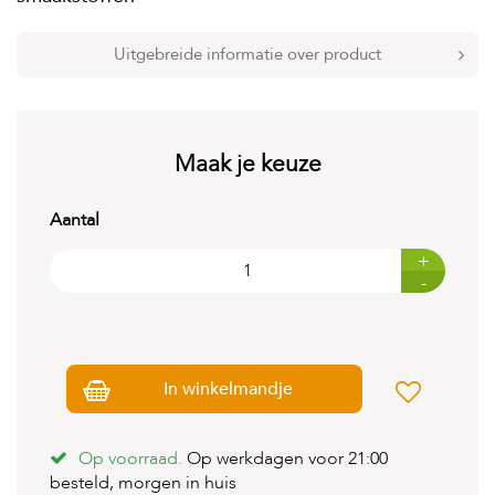
t
e
n
Uitgebreide informatie over product
K
n
a
a
Maak je keuze
g
d
i
Aantal
e
r
+
e
-
n
V
o
g
In winkelmandje
e
l
s
Op voorraad.
Op werkdagen voor 21:00
V
besteld, morgen in huis
i