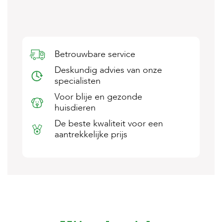
s
s
e
n
Betrouwbare service
B
o
Deskundig advies van onze
e
specialisten
r
d
Voor blije en gezonde
e
huisdieren
r
i
De beste kwaliteit voor een
j
aantrekkelijke prijs
B
l
o
g
W
i
n
k