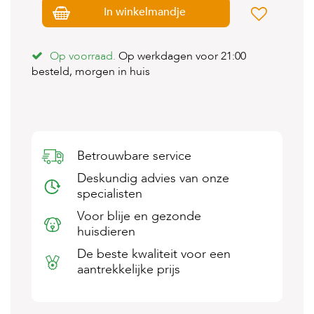
s
In winkelmandje
s
e
n
Op voorraad.
Op werkdagen voor 21:00
besteld, morgen in huis
B
o
e
r
d
e
r
Betrouwbare service
i
j
Deskundig advies van onze
specialisten
B
Voor blije en gezonde
l
o
huisdieren
g
De beste kwaliteit voor een
aantrekkelijke prijs
W
i
n
k