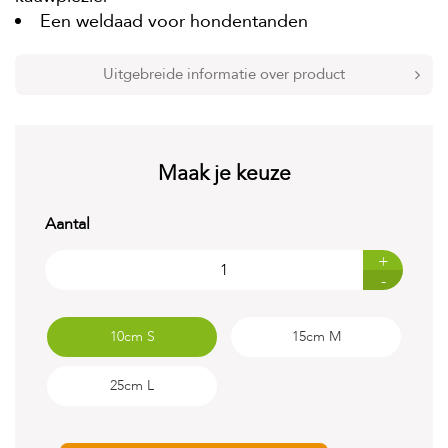
t
Een weldaad voor hondentanden
e
n
Uitgebreide informatie over product
K
n
a
a
g
d
Maak je keuze
i
e
r
Aantal
e
n
+
-
V
o
g
10cm S
15cm M
e
l
25cm L
s
V
i