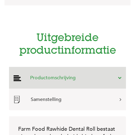
e
l
s
W
e
b
Uitgebreide
s
h
productinformatie
o
p
K
l
Productomschrijving
a
n
t
e
Samenstelling
n
s
e
r
v
Farm Food Rawhide Dental Roll bestaat
i