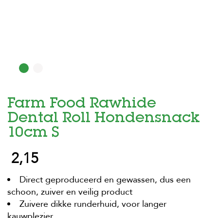
H
o
m
e
F
o
l
d
Farm Food Rawhide
e
r
Dental Roll Hondensnack
H
10cm S
o
n
2,15
d
e
n
Direct geproduceerd en gewassen, dus een
schoon, zuiver en veilig product
K
a
Zuivere dikke runderhuid, voor langer
t
kauwplezier