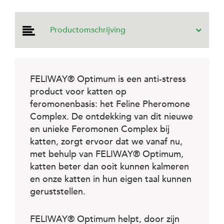
e
l
s
Productomschrijving
W
e
b
s
h
FELIWAY® Optimum is een anti-stress
o
product voor katten op
p
feromonenbasis: het Feline Pheromone
K
Complex. De ontdekking van dit nieuwe
l
en unieke Feromonen Complex bij
a
katten, zorgt ervoor dat we vanaf nu,
n
t
met behulp van FELIWAY® Optimum,
e
katten beter dan ooit kunnen kalmeren
n
s
en onze katten in hun eigen taal kunnen
e
geruststellen.
r
v
i
FELIWAY® Optimum helpt, door zijn