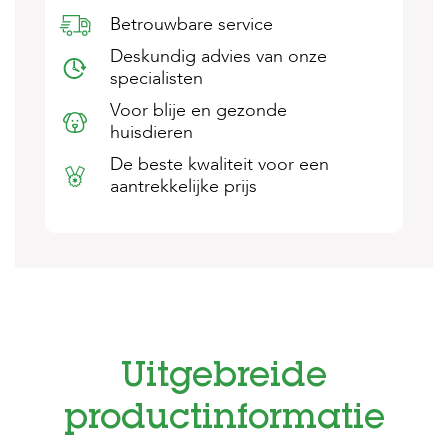
s
Betrouwbare service
s
e
Deskundig advies van onze
n
specialisten
B
Voor blije en gezonde
o
huisdieren
e
r
De beste kwaliteit voor een
d
aantrekkelijke prijs
e
r
i
j
B
l
o
g
Uitgebreide
W
i
productinformatie
n
k