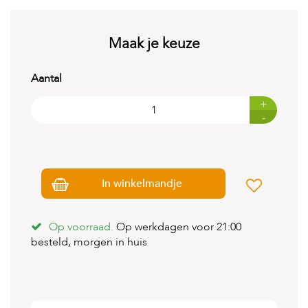
t
e
n
Maak je keuze
K
n
Aantal
a
a
+
g
d
-
i
e
r
e
n
In winkelmandje
V
o
Op voorraad.
Op werkdagen voor 21:00
g
besteld, morgen in huis
e
l
s
V
i