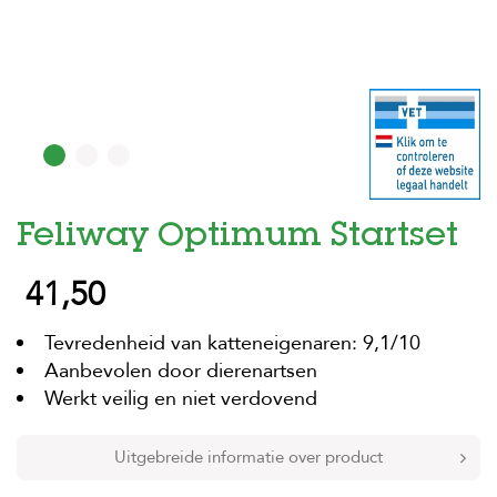
H
o
m
e
F
o
l
d
Feliway Optimum Startset
e
r
41,50
H
o
n
Tevredenheid van katteneigenaren: 9,1/10
d
Aanbevolen door dierenartsen
e
Werkt veilig en niet verdovend
n
K
Uitgebreide informatie over product
a
t