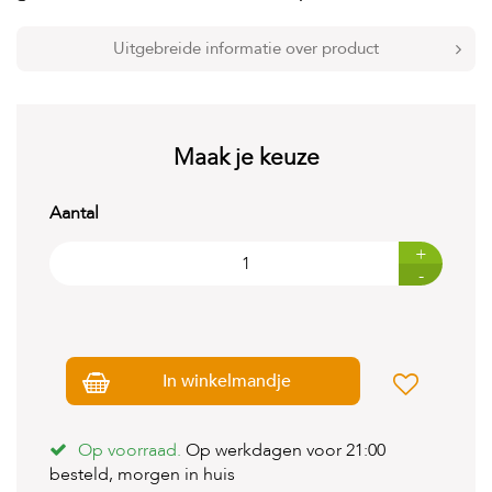
t
e
n
Uitgebreide informatie over product
K
n
a
a
Maak je keuze
g
d
i
Aantal
e
r
+
e
-
n
V
o
g
In winkelmandje
e
l
s
Op voorraad.
Op werkdagen voor 21:00
V
besteld, morgen in huis
i