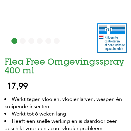
H
o
m
e
F
o
l
d
Flea Free Omgevingsspray
e
r
400 ml
H
17,99
o
n
d
Werkt tegen vlooien, vlooienlarven, wespen én
e
n
kruipende insecten
Werkt tot 6 weken lang
K
Heeft een snelle werking en is daardoor zeer
a
t
geschikt voor een acuut vlooienprobleem