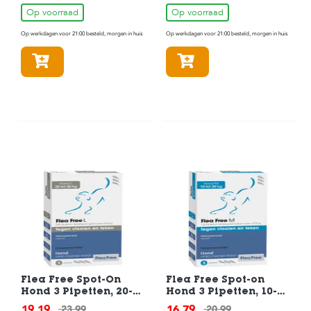
Op voorraad
Op voorraad
Op werkdagen voor 21:00 besteld, morgen in huis
Op werkdagen voor 21:00 besteld, morgen in huis
In winkelmandje
In winkelmandje
Flea Free Spot-On
Flea Free Spot-on
Hond 3 Pipetten, 20-40
Hond 3 Pipetten, 10-20
kg
kg
19,19
16,79
23,99
20,99