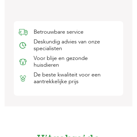
s
s
e
n
Betrouwbare service
B
o
Deskundig advies van onze
e
specialisten
r
d
Voor blije en gezonde
e
huisdieren
r
i
De beste kwaliteit voor een
j
aantrekkelijke prijs
B
l
o
g
W
i
n
k