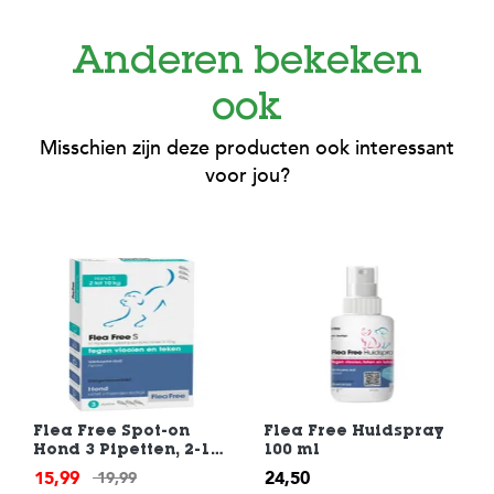
Anderen bekeken
ook
Misschien zijn deze producten ook interessant
voor jou?
Flea Free Spot-on
Flea Free Huidspray
Hond 3 Pipetten, 2-10
100 ml
kg
15,99
24,50
19,99