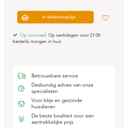
s
s
e
In winkelmandje
n
B
Op voorraad.
Op werkdagen voor 21:00
o
e
besteld, morgen in huis
r
d
e
r
i
j
Betrouwbare service
B
Deskundig advies van onze
l
specialisten
o
g
Voor blije en gezonde
huisdieren
W
i
De beste kwaliteit voor een
n
aantrekkelijke prijs
k