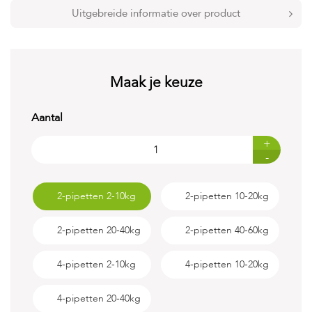
t
Uitgebreide informatie over product
e
n
K
n
Maak je keuze
a
a
g
Aantal
d
i
e
+
r
-
e
n
2-pipetten 2-10kg
2-pipetten 10-20kg
V
o
2-pipetten 20-40kg
2-pipetten 40-60kg
g
e
l
4-pipetten 2-10kg
4-pipetten 10-20kg
s
V
4-pipetten 20-40kg
i