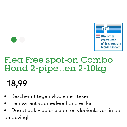
H
o
m
e
F
o
l
d
Flea Free spot-on Combo
e
r
Hond 2-pipetten 2-10kg
H
18,99
o
n
d
Beschermt tegen vlooien en teken
e
n
Een variant voor iedere hond en kat
Doodt ook vlooieneieren en vlooienlarven in de
K
omgeving!
a
t