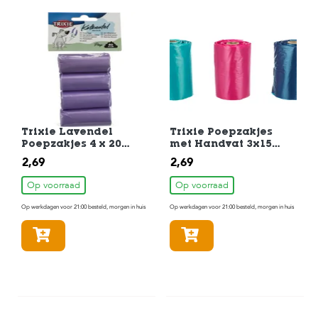
c
e
Trixie Lavendel
Trixie Poepzakjes
Poepzakjes 4 x 20
met Handvat 3x15
stuks
stuks Assorti.
2,69
2,69
Op voorraad
Op voorraad
Op werkdagen voor 21:00 besteld, morgen in huis
Op werkdagen voor 21:00 besteld, morgen in huis
In winkelmandje
In winkelmandje