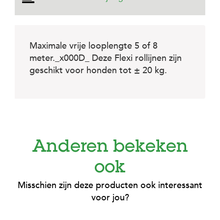
e
l
s
W
Maximale vrije looplengte 5 of 8
e
meter._x000D_ Deze Flexi rollijnen zijn
b
s
geschikt voor honden tot ± 20 kg.
h
o
p
K
l
a
n
Anderen bekeken
t
e
ook
n
s
e
Misschien zijn deze producten ook interessant
r
voor jou?
v
i