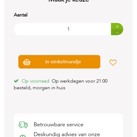
t
e
n
Aantal
K
+
n
-
a
a
g
d
i
In winkelmandje
e
r
e
n
Op voorraad.
Op werkdagen voor 21:00
besteld, morgen in huis
V
o
g
e
l
s
Betrouwbare service
V
Deskundig advies van onze
i