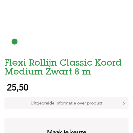
H
o
m
e
F
o
l
d
Flexi Rollijn Classic Koord
e
r
Medium Zwart 8 m
H
25,50
o
n
d
e
Uitgebreide informatie over product
n
K
a
t
Maak je keuze