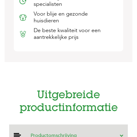
specialisten
s
s
Voor blije en gezonde
e
huisdieren
n
De beste kwaliteit voor een
B
aantrekkelijke prijs
o
e
r
d
e
r
i
j
B
Uitgebreide
l
o
g
productinformatie
W
i
n
k
Productomschrijving