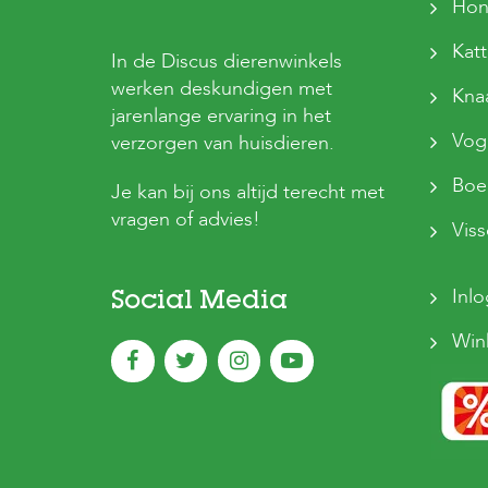
Hon
Kat
In de Discus dierenwinkels
werken deskundigen met
Kna
jarenlange ervaring in het
Vog
verzorgen van huisdieren.
Boer
Je kan bij ons altijd terecht met
vragen of advies!
Vis
Inl
Social Media
Win