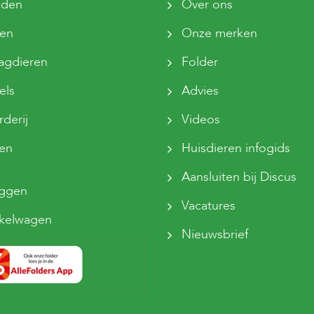
den
Over ons
ten
Onze merken
agdieren
Folder
els
Advies
derij
Videos
sen
Huisdieren infogids
Aansluiten bij Discus
oggen
Vacatures
kelwagen
Nieuwsbrief