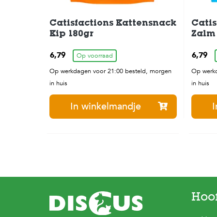
Catisfactions Kattensnack
Catis
Kip 180gr
Zalm 
6,79
6,79
Op voorraad
Op werkdagen voor 21:00 besteld, morgen
Op werkd
in huis
in huis
In winkelmandje
I
Hoo