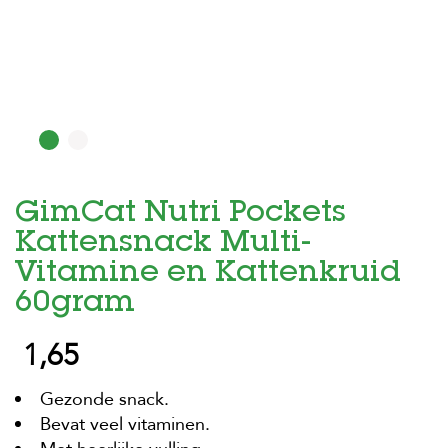
H
o
m
e
F
o
l
d
GimCat Nutri Pockets
e
r
Kattensnack Multi-
H
Vitamine en Kattenkruid
o
60gram
n
d
e
1,65
n
Gezonde snack.
K
a
Bevat veel vitaminen.
t