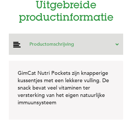
e
Uitgebreide
l
s
productinformatie
W
e
b
s
Productomschrijving
h
o
p
K
GimCat Nutri Pockets zijn knapperige
l
a
kussentjes met een lekkere vulling. De
n
snack bevat veel vitaminen ter
t
e
versterking van het eigen natuurlijke
n
immuunsysteem
s
e
r
v
i