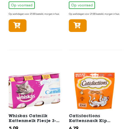
Op voorraad
Op voorraad
Op werkdagen voor 21:00 besteld, morgen in huis
Op werkdagen voor 21:00 besteld, morgen in huis
In winkelmandje
In winkelmandje
Whiskas Catmilk
Catisfactions
Kattenmelk Flesje 3-
Kattensnack Kip
pack 3x200ml
180gr
5,09
6,79