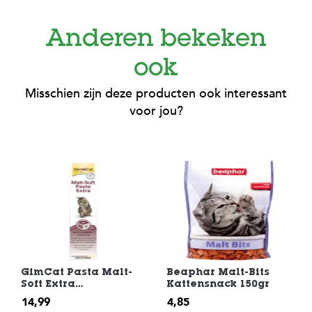
c
e
Anderen bekeken
ook
Misschien zijn deze producten ook interessant
voor jou?
GimCat Pasta Malt-
Beaphar Malt-Bits
Soft Extra
Kattensnack 150gr
Kattensnack 200 gr
14,99
4,85