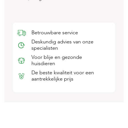
s
s
e
n
B
Betrouwbare service
o
e
Deskundig advies van onze
r
specialisten
d
e
Voor blije en gezonde
r
huisdieren
i
j
De beste kwaliteit voor een
aantrekkelijke prijs
B
l
o
g
W
i
n
k