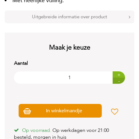
Met heerlijke vulling.
t
e
n
Uitgebreide informatie over product
K
n
a
a
Maak je keuze
g
d
i
Aantal
e
r
+
e
n
-
V
o
g
e
In winkelmandje
l
s
Op voorraad.
Op werkdagen voor 21:00
V
besteld, morgen in huis
i