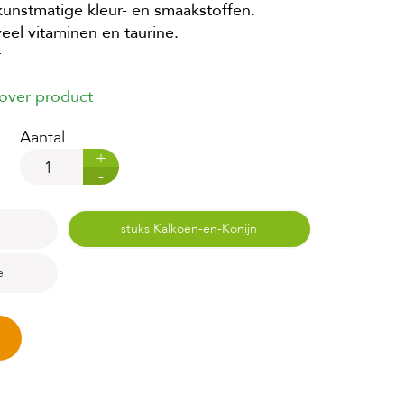
nstmatige kleur- en smaakstoffen.
eel vitaminen en taurine.
r
 over product
Aantal
+
-
stuks Kalkoen-en-Konijn
e