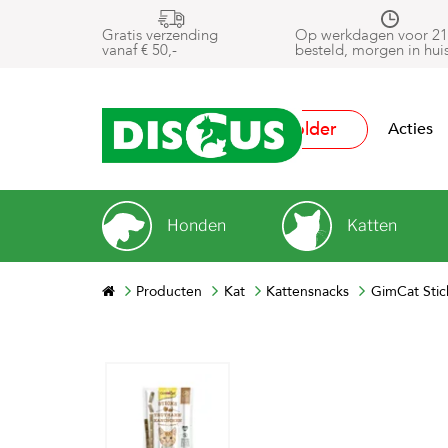
Gratis verzending
Op werkdagen voor 21
vanaf € 50,-
besteld, morgen in hui
Folder
Acties
Honden
Katten
Producten
Kat
Kattensnacks
GimCat Stic