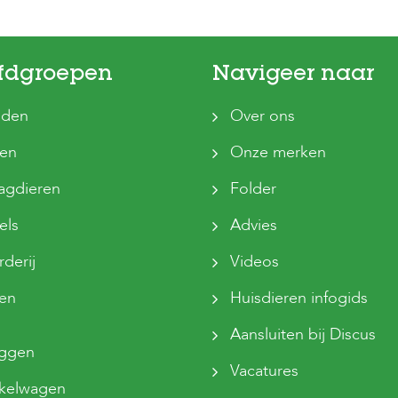
fdgroepen
Navigeer naar
den
Over ons
ten
Onze merken
agdieren
Folder
els
Advies
derij
Videos
sen
Huisdieren infogids
Aansluiten bij Discus
oggen
Vacatures
kelwagen